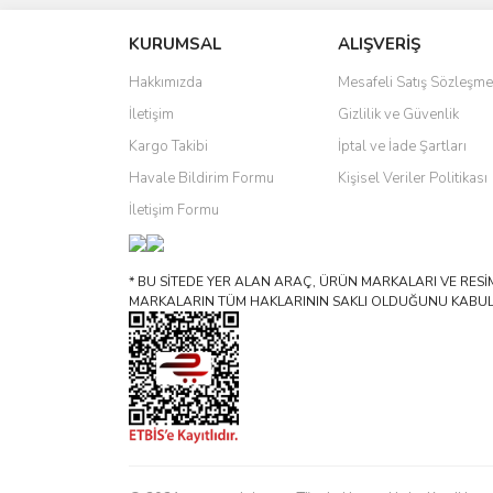
KURUMSAL
ALIŞVERİŞ
Hakkımızda
Mesafeli Satış Sözleşme
İletişim
Gizlilik ve Güvenlik
Kargo Takibi
İptal ve İade Şartları
Havale Bildirim Formu
Kişisel Veriler Politikası
İletişim Formu
* BU SİTEDE YER ALAN ARAÇ, ÜRÜN MARKALARI VE RESİML
MARKALARIN TÜM HAKLARININ SAKLI OLDUĞUNU KABUL