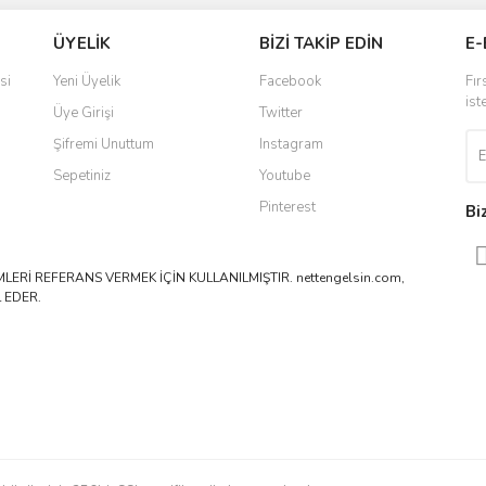
ÜYELİK
BİZİ TAKİP EDİN
E-
si
Yeni Üyelik
Facebook
Fır
ist
Üye Girişi
Twitter
Şifremi Unuttum
Instagram
Sepetiniz
Youtube
Pinterest
Bi
ERİ REFERANS VERMEK İÇİN KULLANILMIŞTIR. nettengelsin.com,
 EDER.