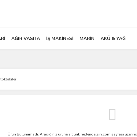
ARİ
AĞIR VASITA
İŞ MAKİNESİ
MARİN
AKÜ & YAĞ
toktakiler
Ürün Bulunamadı. Aradığınız ürüne ait link nettengelsin.com sayfası üzerin