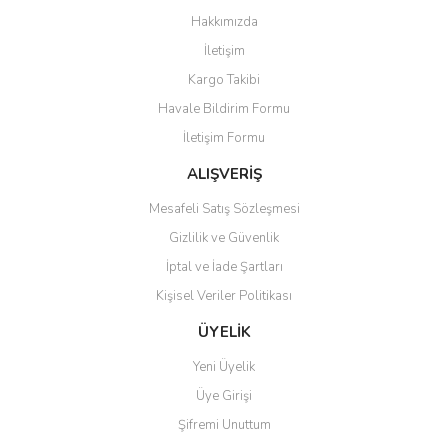
Görüş ve önerileriniz için teşekkür ederiz.
Hakkımızda
Yorum Yaz
İletişim
Ürün resmi kalitesiz, bozuk veya görüntülenemiyor.
Kargo Takibi
Ürün açıklamasında eksik bilgiler bulunuyor.
Havale Bildirim Formu
Ürün bilgilerinde hatalar bulunuyor.
İletişim Formu
Ürün fiyatı diğer sitelerden daha pahalı.
Bu ürüne benzer farklı alternatifler olmalı.
ALIŞVERİŞ
Mesafeli Satış Sözleşmesi
Gizlilik ve Güvenlik
İptal ve İade Şartları
Kişisel Veriler Politikası
Gönder
ÜYELİK
Yeni Üyelik
Üye Girişi
Şifremi Unuttum