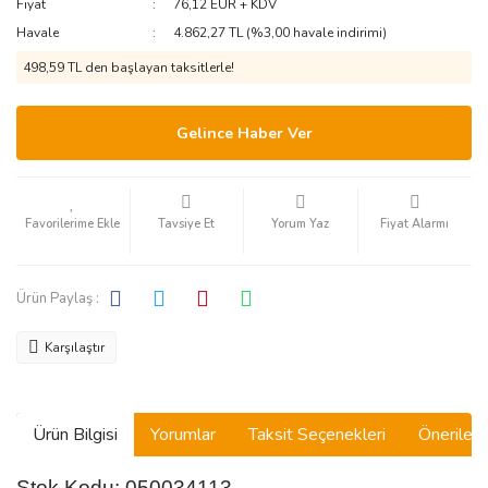
Fiyat
76,12 EUR + KDV
Havale
4.862,27 TL (%3,00 havale indirimi)
498,59 TL den başlayan taksitlerle!
Gelince Haber Ver
Tavsiye Et
Yorum Yaz
Fiyat Alarmı
Ürün Paylaş :
Karşılaştır
Ürün Bilgisi
Yorumlar
Taksit Seçenekleri
Önerilerin
Stok Kodu: 050034113