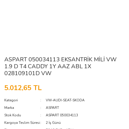
ASPART 050034113 EKSANTRİK MİLİ VW
1.9 D T4 CADDY 1Y AAZ ABL 1X
028109101D VW
5.012,65 TL
Kategori
VW-AUDI-SEAT-SKODA
Marka
ASPART
Stok Kodu
ASPART 050034113
Kargoya Teslim Süresi
2 İş Günü