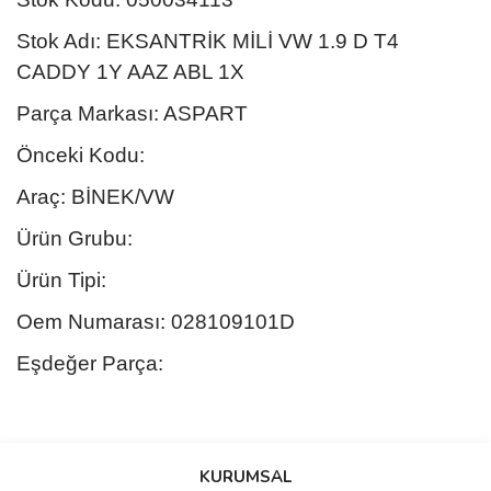
Stok Adı: EKSANTRİK MİLİ VW 1.9 D T4
CADDY 1Y AAZ ABL 1X
Parça Markası: ASPART
Önceki Kodu:
Araç: BİNEK/VW
Ürün Grubu:
Ürün Tipi:
Oem Numarası: 028109101D
Eşdeğer Parça:
Bu ürünün fiyat bilgisi, resim, ürün açıklamalarında ve diğer
konularda yetersiz gördüğünüz noktaları öneri formunu kullanarak
Bu ürüne ilk yorumu siz yapın!
KURUMSAL
tarafımıza iletebilirsiniz.