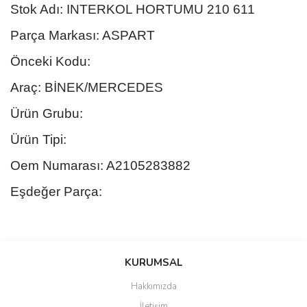
Stok Adı: INTERKOL HORTUMU 210 611
Parça Markası: ASPART
Önceki Kodu:
Araç: BİNEK/MERCEDES
Ürün Grubu:
Ürün Tipi:
Oem Numarası: A2105283882
Eşdeğer Parça:
Bu ürünün fiyat bilgisi, resim, ürün açıklamalarında ve diğer
konularda yetersiz gördüğünüz noktaları öneri formunu kullanarak
Bu ürüne ilk yorumu siz yapın!
KURUMSAL
tarafımıza iletebilirsiniz.
Görüş ve önerileriniz için teşekkür ederiz.
Hakkımızda
Yorum Yaz
İletişim