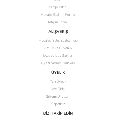
Ürün resmi kalitesiz, bozuk veya görüntülenemiyor.
Kargo Takibi
Ürün açıklamasında eksik bilgiler bulunuyor.
Havale Bildirim Formu
Ürün bilgilerinde hatalar bulunuyor.
İletişim Formu
Ürün fiyatı diğer sitelerden daha pahalı.
Bu ürüne benzer farklı alternatifler olmalı.
ALIŞVERİŞ
Mesafeli Satış Sözleşmesi
Gizlilik ve Güvenlik
İptal ve İade Şartları
Kişisel Veriler Politikası
Gönder
ÜYELİK
Yeni Üyelik
Üye Girişi
Şifremi Unuttum
Sepetiniz
BİZİ TAKİP EDİN