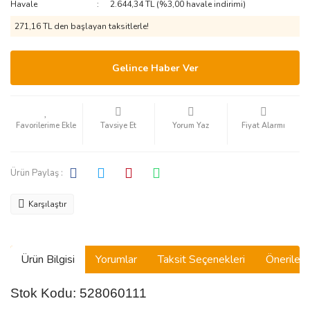
Havale
2.644,34 TL (%3,00 havale indirimi)
271,16 TL den başlayan taksitlerle!
Gelince Haber Ver
Tavsiye Et
Yorum Yaz
Fiyat Alarmı
Ürün Paylaş :
Karşılaştır
Ürün Bilgisi
Yorumlar
Taksit Seçenekleri
Önerilerin
Stok Kodu: 528060111