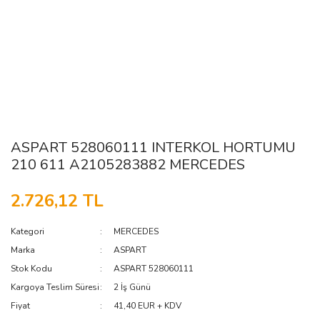
ASPART 528060111 INTERKOL HORTUMU
210 611 A2105283882 MERCEDES
2.726,12 TL
Kategori
MERCEDES
Marka
ASPART
Stok Kodu
ASPART 528060111
Kargoya Teslim Süresi
2 İş Günü
Fiyat
41,40 EUR + KDV