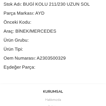
Stok Adı: BUGİ KOLU 211/230 UZUN SOL
Parça Markası: AYD
Önceki Kodu:
Araç: BİNEK/MERCEDES
Ürün Grubu:
Ürün Tipi:
Oem Numarası: A2303500329
Eşdeğer Parça:
Bu ürünün fiyat bilgisi, resim, ürün açıklamalarında ve diğer
konularda yetersiz gördüğünüz noktaları öneri formunu kullanarak
Bu ürüne ilk yorumu siz yapın!
KURUMSAL
tarafımıza iletebilirsiniz.
Görüş ve önerileriniz için teşekkür ederiz.
Hakkımızda
Yorum Yaz