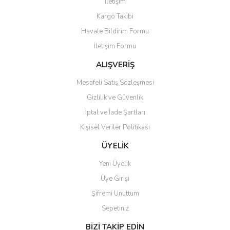
İletişim
Ürün resmi kalitesiz, bozuk veya görüntülenemiyor.
Kargo Takibi
Ürün açıklamasında eksik bilgiler bulunuyor.
Havale Bildirim Formu
Ürün bilgilerinde hatalar bulunuyor.
İletişim Formu
Ürün fiyatı diğer sitelerden daha pahalı.
Bu ürüne benzer farklı alternatifler olmalı.
ALIŞVERİŞ
Mesafeli Satış Sözleşmesi
Gizlilik ve Güvenlik
İptal ve İade Şartları
Kişisel Veriler Politikası
Gönder
ÜYELİK
Yeni Üyelik
Üye Girişi
Şifremi Unuttum
Sepetiniz
BİZİ TAKİP EDİN