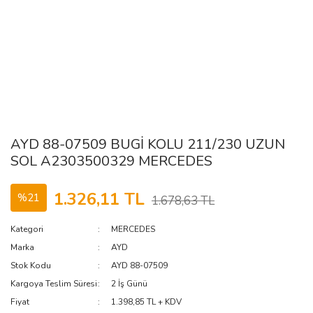
AYD 88-07509 BUGİ KOLU 211/230 UZUN
SOL A2303500329 MERCEDES
1.326,11 TL
%21
1.678,63 TL
Kategori
MERCEDES
Marka
AYD
Stok Kodu
AYD 88-07509
Kargoya Teslim Süresi
2 İş Günü
Fiyat
1.398,85 TL + KDV