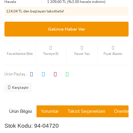
Havale
1.209,60 TL (%3,00 havale indirimi)
124,04 TL den başlayan taksitlerle!
Gelince Haber Ver
Tavsiye Et
Yorum Yaz
Fiyat Alarmı
Ürün Paylaş :
Karşılaştır
Ürün Bilgisi
Yorumlar
Taksit Seçenekleri
Önerilerin
Stok Kodu: 94-04720