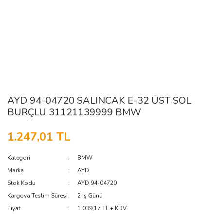
AYD 94-04720 SALINCAK E-32 ÜST SOL
BURÇLU 31121139999 BMW
1.247,01 TL
Kategori
BMW
Marka
AYD
Stok Kodu
AYD 94-04720
Kargoya Teslim Süresi
2 İş Günü
Fiyat
1.039,17 TL + KDV