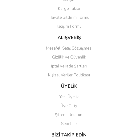
Ürün resmi kalitesiz, bozuk veya görüntülenemiyor.
Kargo Takibi
Ürün açıklamasında eksik bilgiler bulunuyor.
Havale Bildirim Formu
Ürün bilgilerinde hatalar bulunuyor.
İletişim Formu
Ürün fiyatı diğer sitelerden daha pahalı.
Bu ürüne benzer farklı alternatifler olmalı.
ALIŞVERİŞ
Mesafeli Satış Sözleşmesi
Gizlilik ve Güvenlik
İptal ve İade Şartları
Kişisel Veriler Politikası
Gönder
ÜYELİK
Yeni Üyelik
Üye Girişi
Şifremi Unuttum
Sepetiniz
BİZİ TAKİP EDİN