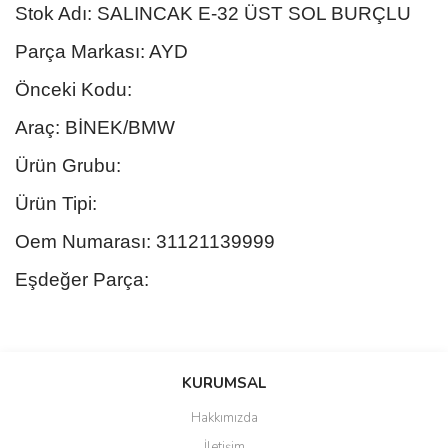
Stok Adı: SALINCAK E-32 ÜST SOL BURÇLU
Parça Markası: AYD
Önceki Kodu:
Araç: BİNEK/BMW
Ürün Grubu:
Ürün Tipi:
Oem Numarası: 31121139999
Eşdeğer Parça:
Bu ürünün fiyat bilgisi, resim, ürün açıklamalarında ve diğer
konularda yetersiz gördüğünüz noktaları öneri formunu kullanarak
Bu ürüne ilk yorumu siz yapın!
KURUMSAL
tarafımıza iletebilirsiniz.
Görüş ve önerileriniz için teşekkür ederiz.
Hakkımızda
Yorum Yaz
İletişim