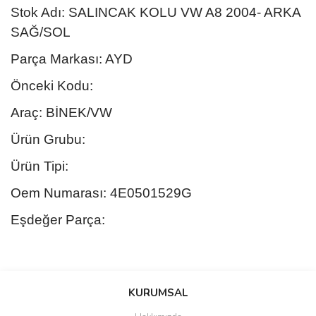
Stok Adı: SALINCAK KOLU VW A8 2004- ARKA
SAĞ/SOL
Parça Markası: AYD
Önceki Kodu:
Araç: BİNEK/VW
Ürün Grubu:
Ürün Tipi:
Oem Numarası: 4E0501529G
Eşdeğer Parça:
Bu ürünün fiyat bilgisi, resim, ürün açıklamalarında ve diğer
konularda yetersiz gördüğünüz noktaları öneri formunu kullanarak
Bu ürüne ilk yorumu siz yapın!
KURUMSAL
tarafımıza iletebilirsiniz.
Görüş ve önerileriniz için teşekkür ederiz.