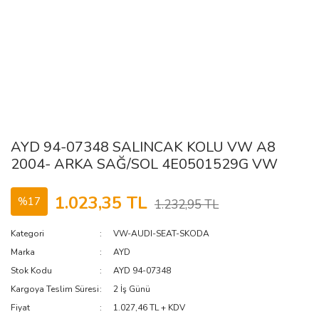
AYD 94-07348 SALINCAK KOLU VW A8
2004- ARKA SAĞ/SOL 4E0501529G VW
1.023,35 TL
%17
1.232,95 TL
Kategori
VW-AUDI-SEAT-SKODA
Marka
AYD
Stok Kodu
AYD 94-07348
Kargoya Teslim Süresi
2 İş Günü
Fiyat
1.027,46 TL + KDV