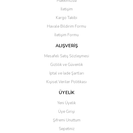
Hakkımızda
Yorum Yaz
İletişim
Ürün resmi kalitesiz, bozuk veya görüntülenemiyor.
Kargo Takibi
Ürün açıklamasında eksik bilgiler bulunuyor.
Havale Bildirim Formu
Ürün bilgilerinde hatalar bulunuyor.
İletişim Formu
Ürün fiyatı diğer sitelerden daha pahalı.
Bu ürüne benzer farklı alternatifler olmalı.
ALIŞVERİŞ
Mesafeli Satış Sözleşmesi
Gizlilik ve Güvenlik
İptal ve İade Şartları
Kişisel Veriler Politikası
Gönder
ÜYELİK
Yeni Üyelik
Üye Girişi
Şifremi Unuttum
Sepetiniz