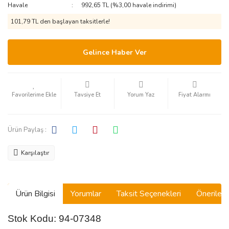
Havale
992,65 TL (%3,00 havale indirimi)
101,79 TL den başlayan taksitlerle!
Gelince Haber Ver
Tavsiye Et
Yorum Yaz
Fiyat Alarmı
Ürün Paylaş :
Karşılaştır
Ürün Bilgisi
Yorumlar
Taksit Seçenekleri
Önerilerin
Stok Kodu: 94-07348