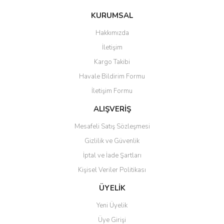
konularda yetersiz gördüğünüz noktaları öneri formunu kullanarak
SMART
Bu ürüne ilk yorumu siz yapın!
KURUMSAL
tarafımıza iletebilirsiniz.
Görüş ve önerileriniz için teşekkür ederiz.
SSANGYONG
Hakkımızda
Yorum Yaz
İletişim
SUBARU
Ürün resmi kalitesiz, bozuk veya görüntülenemiyor.
Kargo Takibi
Ürün açıklamasında eksik bilgiler bulunuyor.
SUZUKI
Havale Bildirim Formu
Ürün bilgilerinde hatalar bulunuyor.
TATA
İletişim Formu
Ürün fiyatı diğer sitelerden daha pahalı.
Bu ürüne benzer farklı alternatifler olmalı.
ALIŞVERİŞ
TESLA
Mesafeli Satış Sözleşmesi
TOFAŞ
Gizlilik ve Güvenlik
TOYOTA
İptal ve İade Şartları
VOLVO
Kişisel Veriler Politikası
Gönder
ÜYELİK
Yeni Üyelik
Üye Girişi