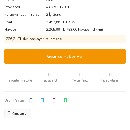
PEUGEOT-
ISUZU
MITSUBISHI
Stok Kodu
AYD 97-12031
CITROEN
Kargoya Teslim Süresi
2 İş Günü
IVECO
NISSAN
Fiyat
2.493,66 TL + KDV
RENAULT
Havale
2.205,99 TL (%3,00 havale indirimi)
JAGUAR
OTOKAR
SSANGYONG
226,21 TL den başlayan taksitlerle!
JEEP
PERKINS
SUZUKI
KIA
RENAULT
Gelince Haber Ver
TATA
LADA
SCANIA
TEMSA
SETRA
LANCIA
Tavsiye Et
Yorum Yaz
Fiyat Alarmı
TOYOTA
TEMSA
LAND ROVER
VOLVO
Ürün Paylaş :
LEXUS
TRAKTÖR
VW
VOLVO
LINCOLN
Karşılaştır
MAN