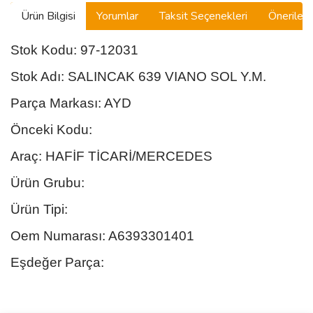
MASERATI
Ürün Bilgisi
Yorumlar
Taksit Seçenekleri
Önerilerin
MAZDA
Stok Kodu: 97-12031
MG
Stok Adı: SALINCAK 639 VIANO SOL Y.M.
MINI
Parça Markası: AYD
MITSUBISHI
Önceki Kodu:
NISSAN
Araç: HAFİF TİCARİ/MERCEDES
Ürün Grubu:
OPEL
Ürün Tipi:
PORSCHE
Oem Numarası: A6393301401
PROTON
Eşdeğer Parça:
ROVER
SAAB
Bu ürünün fiyat bilgisi, resim, ürün açıklamalarında ve diğer