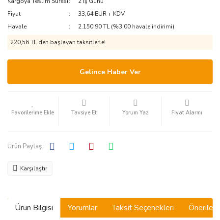
Kargoya Teslim Süresi
2 İş Günü
Fiyat
33,64 EUR + KDV
Havale
2.150,90 TL (%3,00 havale indirimi)
220,56 TL den başlayan taksitlerle!
Gelince Haber Ver
Tavsiye Et
Yorum Yaz
Fiyat Alarmı
Ürün Paylaş :
Karşılaştır
Ürün Bilgisi
Yorumlar
Taksit Seçenekleri
Önerilerin