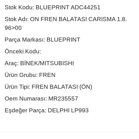
Stok Kodu: BLUEPRINT ADC44251
Stok Adı: ON FREN BALATASI CARISMA 1.8.
96>00
Parça Markası: BLUEPRINT
Önceki Kodu:
Araç: BİNEK/MITSUBISHI
Ürün Grubu: FREN
Ürün Tipi: FREN BALATASI (ÖN)
Oem Numarası: MR235557
Eşdeğer Parça: DELPHI LP993
Bu ürünün fiyat bilgisi, resim, ürün açıklamalarında ve diğer
konularda yetersiz gördüğünüz noktaları öneri formunu kullanarak