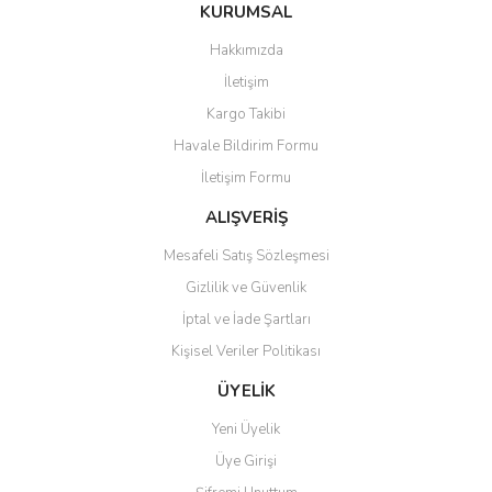
Bu ürüne ilk yorumu siz yapın!
KURUMSAL
tarafımıza iletebilirsiniz.
Görüş ve önerileriniz için teşekkür ederiz.
Hakkımızda
Yorum Yaz
İletişim
Ürün resmi kalitesiz, bozuk veya görüntülenemiyor.
Kargo Takibi
Ürün açıklamasında eksik bilgiler bulunuyor.
Havale Bildirim Formu
Ürün bilgilerinde hatalar bulunuyor.
İletişim Formu
Ürün fiyatı diğer sitelerden daha pahalı.
Bu ürüne benzer farklı alternatifler olmalı.
ALIŞVERİŞ
Mesafeli Satış Sözleşmesi
Gizlilik ve Güvenlik
İptal ve İade Şartları
Kişisel Veriler Politikası
Gönder
ÜYELİK
Yeni Üyelik
Üye Girişi