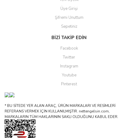
Üye Girişi
Şifremi Unuttum
Sepetiniz
BİZİ TAKİP EDİN
Facebook
Twitter
Instagram
Youtube
Pinterest
* BU SİTEDE YER ALAN ARAÇ, ÜRÜN MARKALARI VE RESİMLERİ
REFERANS VERMEK İÇİN KULLANILMIŞTIR. nettengelsin.com,
MARKALARIN TÜM HAKLARININ SAKLI OLDUĞUNU KABUL EDER.