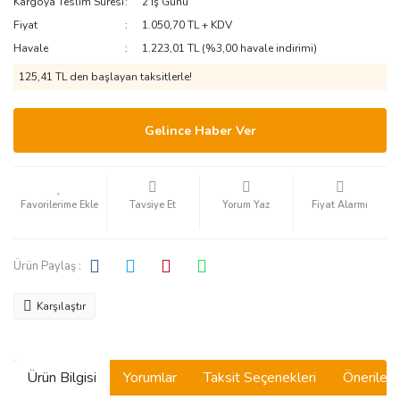
Kargoya Teslim Süresi
2 İş Günü
Fiyat
1.050,70 TL + KDV
Havale
1.223,01 TL (%3,00 havale indirimi)
125,41 TL den başlayan taksitlerle!
Gelince Haber Ver
Tavsiye Et
Yorum Yaz
Fiyat Alarmı
Ürün Paylaş :
Karşılaştır
Ürün Bilgisi
Yorumlar
Taksit Seçenekleri
Önerilerin