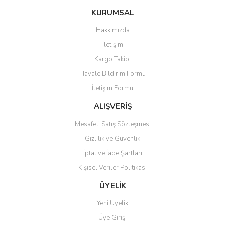
konularda yetersiz gördüğünüz noktaları öneri formunu kullanarak
Bu ürüne ilk yorumu siz yapın!
KURUMSAL
tarafımıza iletebilirsiniz.
Görüş ve önerileriniz için teşekkür ederiz.
Hakkımızda
Yorum Yaz
İletişim
Ürün resmi kalitesiz, bozuk veya görüntülenemiyor.
Kargo Takibi
Ürün açıklamasında eksik bilgiler bulunuyor.
Havale Bildirim Formu
Ürün bilgilerinde hatalar bulunuyor.
İletişim Formu
Ürün fiyatı diğer sitelerden daha pahalı.
Bu ürüne benzer farklı alternatifler olmalı.
ALIŞVERİŞ
Mesafeli Satış Sözleşmesi
Gizlilik ve Güvenlik
İptal ve İade Şartları
Kişisel Veriler Politikası
Gönder
ÜYELİK
Yeni Üyelik
Üye Girişi