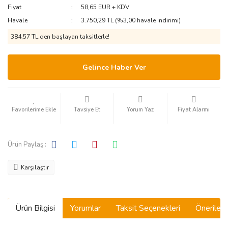
Fiyat
58,65 EUR + KDV
Havale
3.750,29 TL (%3,00 havale indirimi)
384,57 TL den başlayan taksitlerle!
Gelince Haber Ver
Tavsiye Et
Yorum Yaz
Fiyat Alarmı
Ürün Paylaş :
Karşılaştır
Ürün Bilgisi
Yorumlar
Taksit Seçenekleri
Önerilerin