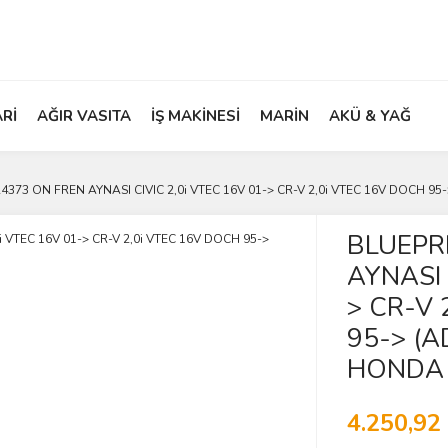
ARİ
AĞIR VASITA
İŞ MAKİNESİ
MARİN
AKÜ & YAĞ
373 ON FREN AYNASI CIVIC 2,0i VTEC 16V 01-> CR-V 2,0i VTEC 16V DOCH 95-
BLUEPR
AYNASI 
> CR-V 
95-> (A
HONDA 
4.250,92