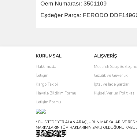
Oem Numarası: 3501109
Eşdeğer Parça: FERODO DDF1496
Bu ürünün fiyat bilgisi, resim, ürün açıklamalarında 
Görüş ve önerileriniz için teşekkür ederiz.
KURUMSAL
ALIŞVERİŞ
Ürün resmi kalitesiz, bozuk veya görüntülenemiyo
Ürün açıklamasında eksik bilgiler bulunuyor.
Hakkımızda
Mesafeli Satış Sözleşme
Ürün bilgilerinde hatalar bulunuyor.
İletişim
Gizlilik ve Güvenlik
Ürün fiyatı diğer sitelerden daha pahalı.
Kargo Takibi
İptal ve İade Şartları
Bu ürüne benzer farklı alternatifler olmalı.
Havale Bildirim Formu
Kişisel Veriler Politikası
İletişim Formu
* BU SİTEDE YER ALAN ARAÇ, ÜRÜN MARKALARI VE RESİML
MARKALARIN TÜM HAKLARININ SAKLI OLDUĞUNU KABUL