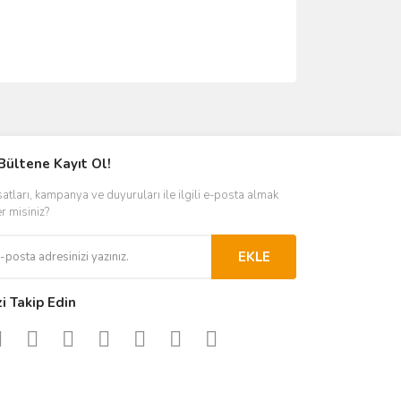
ımıza iletebilirsiniz.
Bültene Kayıt Ol!
satları, kampanya ve duyuruları ile ilgili e-posta almak
er misiniz?
EKLE
zi Takip Edin