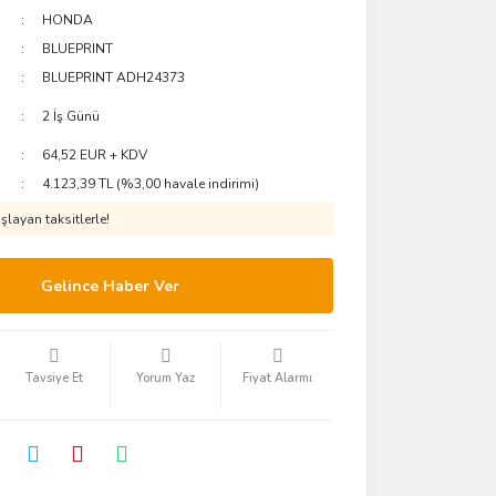
HONDA
BLUEPRINT
BLUEPRINT ADH24373
2 İş Günü
64,52 EUR + KDV
4.123,39 TL (%3,00 havale indirimi)
layan taksitlerle!
Gelince Haber Ver
Tavsiye Et
Yorum Yaz
Fiyat Alarmı