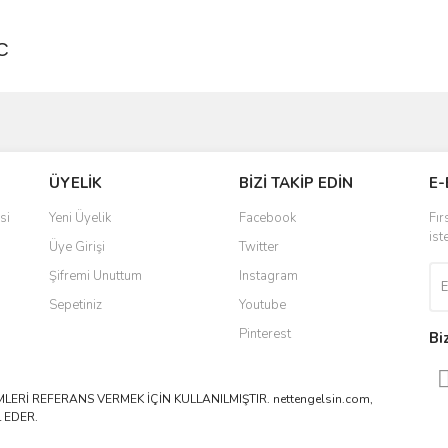
C
ve diğer konularda yetersiz gördüğünüz noktaları öneri formunu kullanarak taraf
Bu ürüne ilk yorumu siz yapın!
ÜYELİK
BİZİ TAKİP EDİN
E-
r.
Yorum Yaz
si
Yeni Üyelik
Facebook
Fır
ist
Üye Girişi
Twitter
Şifremi Unuttum
Instagram
Sepetiniz
Youtube
Pinterest
Bi
ERİ REFERANS VERMEK İÇİN KULLANILMIŞTIR. nettengelsin.com,
 EDER.
Gönder