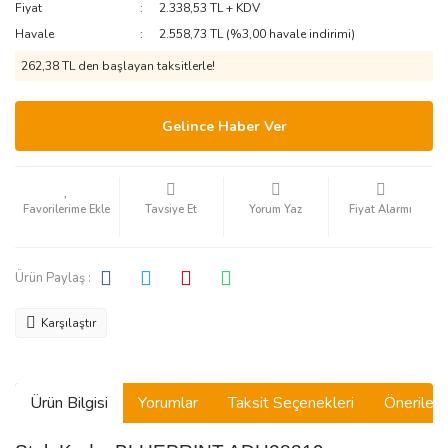
Fiyat
2.338,53 TL + KDV
Havale
2.558,73 TL (%3,00 havale indirimi)
262,38 TL den başlayan taksitlerle!
Gelince Haber Ver
Tavsiye Et
Yorum Yaz
Fiyat Alarmı
Ürün Paylaş :
Karşılaştır
Ürün Bilgisi
Yorumlar
Taksit Seçenekleri
Önerilerin