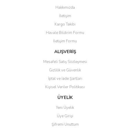
Görüş ve önerileriniz için teşekkür ederiz.
Hakkımızda
Yorum Yaz
İletişim
Ürün resmi kalitesiz, bozuk veya görüntülenemiyor.
Kargo Takibi
Ürün açıklamasında eksik bilgiler bulunuyor.
Havale Bildirim Formu
Ürün bilgilerinde hatalar bulunuyor.
İletişim Formu
Ürün fiyatı diğer sitelerden daha pahalı.
Bu ürüne benzer farklı alternatifler olmalı.
ALIŞVERİŞ
Mesafeli Satış Sözleşmesi
Gizlilik ve Güvenlik
İptal ve İade Şartları
Kişisel Veriler Politikası
Gönder
ÜYELİK
Yeni Üyelik
Üye Girişi
Şifremi Unuttum