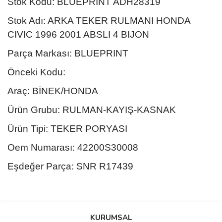
Stok Kodu: BLUEPRINT ADH28319
Stok Adı: ARKA TEKER RULMANI HONDA
CIVIC 1996 2001 ABSLI 4 BIJON
Parça Markası: BLUEPRINT
Önceki Kodu:
Araç: BİNEK/HONDA
Ürün Grubu: RULMAN-KAYIŞ-KASNAK
Ürün Tipi: TEKER PORYASI
Oem Numarası: 42200S30008
Eşdeğer Parça: SNR R17439
Bu ürünün fiyat bilgisi, resim, ürün açıklamalarında ve diğer
konularda yetersiz gördüğünüz noktaları öneri formunu kullanarak
Bu ürüne ilk yorumu siz yapın!
KURUMSAL
tarafımıza iletebilirsiniz.