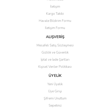
Yorum Yaz
İletişim
Ürün resmi kalitesiz, bozuk veya görüntülenemiyor.
Kargo Takibi
Ürün açıklamasında eksik bilgiler bulunuyor.
Havale Bildirim Formu
Ürün bilgilerinde hatalar bulunuyor.
İletişim Formu
Ürün fiyatı diğer sitelerden daha pahalı.
Bu ürüne benzer farklı alternatifler olmalı.
ALIŞVERİŞ
Mesafeli Satış Sözleşmesi
Gizlilik ve Güvenlik
İptal ve İade Şartları
Kişisel Veriler Politikası
Gönder
ÜYELİK
Yeni Üyelik
Üye Girişi
Şifremi Unuttum
Sepetiniz