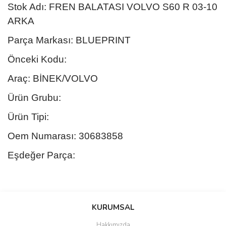
Stok Adı: FREN BALATASI VOLVO S60 R 03-10
ARKA
Parça Markası: BLUEPRINT
Önceki Kodu:
Araç: BİNEK/VOLVO
Ürün Grubu:
Ürün Tipi:
Oem Numarası: 30683858
Eşdeğer Parça:
Bu ürünün fiyat bilgisi, resim, ürün açıklamalarında ve diğer
konularda yetersiz gördüğünüz noktaları öneri formunu kullanarak
Bu ürüne ilk yorumu siz yapın!
KURUMSAL
tarafımıza iletebilirsiniz.
Görüş ve önerileriniz için teşekkür ederiz.
Hakkımızda