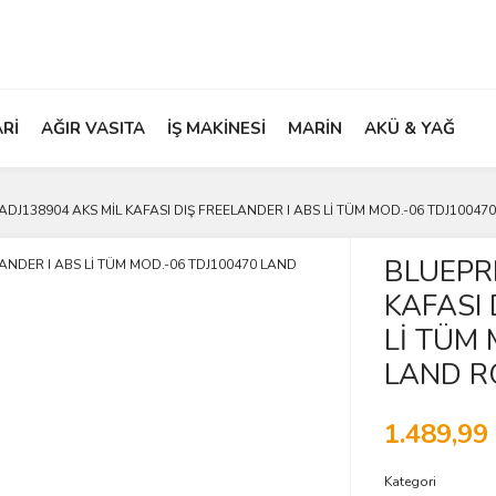
ARİ
AĞIR VASITA
İŞ MAKİNESİ
MARİN
AKÜ & YAĞ
ADJ138904 AKS MİL KAFASI DIŞ FREELANDER I ABS Lİ TÜM MOD.-06 TDJ1004
BLUEPR
KAFASI 
Lİ TÜM 
LAND R
1.489,99
Kategori