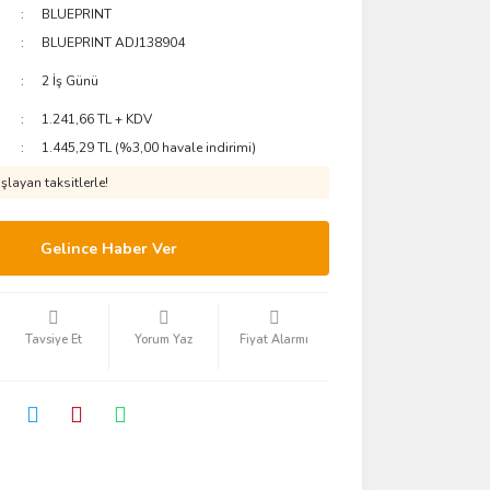
BLUEPRINT
BLUEPRINT ADJ138904
2 İş Günü
1.241,66 TL + KDV
1.445,29 TL (%3,00 havale indirimi)
layan taksitlerle!
Gelince Haber Ver
Tavsiye Et
Yorum Yaz
Fiyat Alarmı