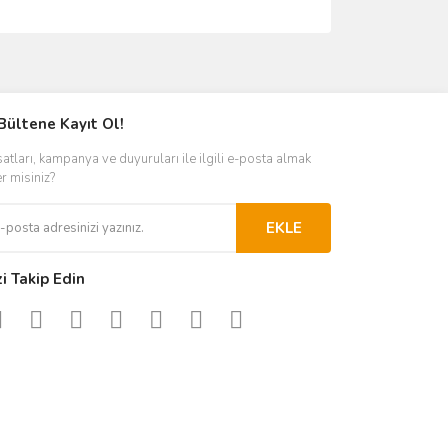
ımıza iletebilirsiniz.
Bültene Kayıt Ol!
satları, kampanya ve duyuruları ile ilgili e-posta almak
er misiniz?
EKLE
zi Takip Edin