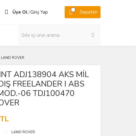
Üye Ol
Giriş Yap
Sepetim
/
70 LAND ROVER
INT ADJ138904 AKS MİL
DIŞ FREELANDER I ABS
MOD.-06 TDJ100470
OVER
 TL
LAND ROVER