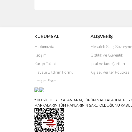
Bu ürünün fiyat bilgisi, resim, ürün açıklamalarında 
Görüş ve önerileriniz için teşekkür ederiz.
KURUMSAL
ALIŞVERİŞ
Ürün resmi kalitesiz, bozuk veya görüntülenemiyo
Ürün açıklamasında eksik bilgiler bulunuyor.
Hakkımızda
Mesafeli Satış Sözleşme
Ürün bilgilerinde hatalar bulunuyor.
İletişim
Gizlilik ve Güvenlik
Ürün fiyatı diğer sitelerden daha pahalı.
Kargo Takibi
İptal ve İade Şartları
Bu ürüne benzer farklı alternatifler olmalı.
Havale Bildirim Formu
Kişisel Veriler Politikası
İletişim Formu
* BU SİTEDE YER ALAN ARAÇ, ÜRÜN MARKALARI VE RESİML
MARKALARIN TÜM HAKLARININ SAKLI OLDUĞUNU KABUL