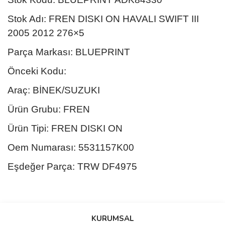
Stok Adı: FREN DISKI ON HAVALI SWIFT III
2005 2012 276×5
Parça Markası: BLUEPRINT
Önceki Kodu:
Araç: BİNEK/SUZUKI
Ürün Grubu: FREN
Ürün Tipi: FREN DISKI ON
Oem Numarası: 5531157K00
Eşdeğer Parça: TRW DF4975
Bu ürünün fiyat bilgisi, resim, ürün açıklamalarında ve diğer
konularda yetersiz gördüğünüz noktaları öneri formunu kullanarak
Bu ürüne ilk yorumu siz yapın!
KURUMSAL
tarafımıza iletebilirsiniz.