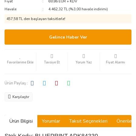
Fiyat
69,86 EUR + KDV
Havale
4.462,32 TL (%3,00 havale indirimi)
457,58 TL den başlayan taksitlerle!
Gelince Haber Ver
Tavsiye Et
Yorum Yaz
Fiyat Alarmı
Ürün Paylaş :
Karşılaştır
Ürün Bilgisi
Yorumlar
Taksit Seçenekleri
Önerilerin
Stok Kodu: BLUEPRINT ADK84330