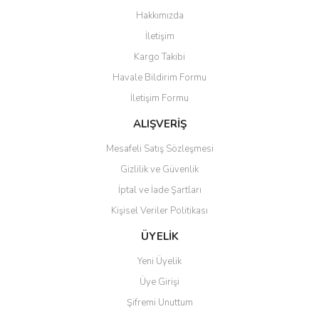
Görüş ve önerileriniz için teşekkür ederiz.
Hakkımızda
Yorum Yaz
İletişim
Ürün resmi kalitesiz, bozuk veya görüntülenemiyor.
Kargo Takibi
Ürün açıklamasında eksik bilgiler bulunuyor.
Havale Bildirim Formu
Ürün bilgilerinde hatalar bulunuyor.
İletişim Formu
Ürün fiyatı diğer sitelerden daha pahalı.
Bu ürüne benzer farklı alternatifler olmalı.
ALIŞVERİŞ
Mesafeli Satış Sözleşmesi
Gizlilik ve Güvenlik
İptal ve İade Şartları
Kişisel Veriler Politikası
Gönder
ÜYELİK
Yeni Üyelik
Üye Girişi
Şifremi Unuttum