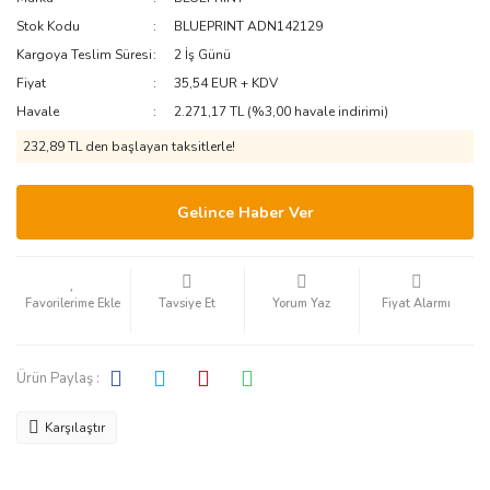
Stok Kodu
BLUEPRINT ADN142129
Kargoya Teslim Süresi
2 İş Günü
Fiyat
35,54 EUR + KDV
Havale
2.271,17 TL (%3,00 havale indirimi)
232,89 TL den başlayan taksitlerle!
Gelince Haber Ver
Tavsiye Et
Yorum Yaz
Fiyat Alarmı
Ürün Paylaş :
Karşılaştır