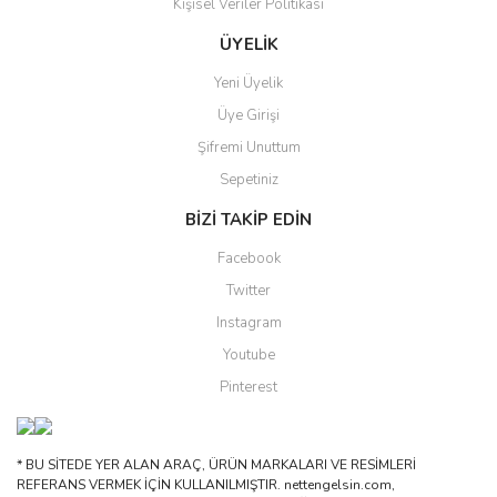
Kişisel Veriler Politikası
Gönder
ÜYELİK
Yeni Üyelik
Üye Girişi
Şifremi Unuttum
Sepetiniz
BİZİ TAKİP EDİN
Facebook
Twitter
Instagram
Youtube
Pinterest
* BU SİTEDE YER ALAN ARAÇ, ÜRÜN MARKALARI VE RESİMLERİ
REFERANS VERMEK İÇİN KULLANILMIŞTIR. nettengelsin.com,