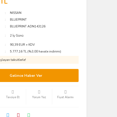
 TL
NISSAN
BLUEPRINT
BLUEPRINT ADN143126
2 İş Günü
90,39 EUR + KDV
5.777,16 TL (%3,00 havale indirimi)
layan taksitlerle!
Gelince Haber Ver
Tavsiye Et
Yorum Yaz
Fiyat Alarmı