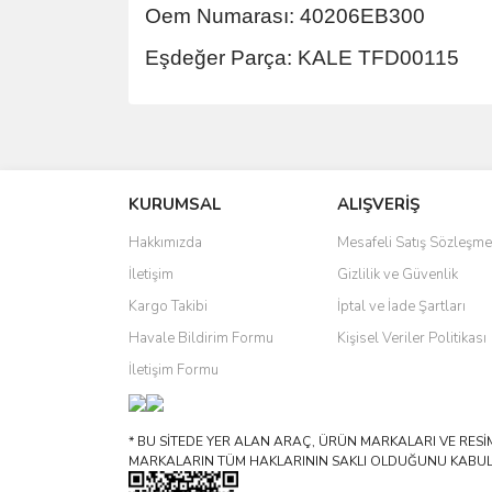
Oem Numarası: 40206EB300
Eşdeğer Parça: KALE TFD00115
Bu ürünün fiyat bilgisi, resim, ürün açıklamalarında 
Görüş ve önerileriniz için teşekkür ederiz.
KURUMSAL
ALIŞVERİŞ
Ürün resmi kalitesiz, bozuk veya görüntülenemiyo
Ürün açıklamasında eksik bilgiler bulunuyor.
Hakkımızda
Mesafeli Satış Sözleşme
Ürün bilgilerinde hatalar bulunuyor.
İletişim
Gizlilik ve Güvenlik
Ürün fiyatı diğer sitelerden daha pahalı.
Kargo Takibi
İptal ve İade Şartları
Bu ürüne benzer farklı alternatifler olmalı.
Havale Bildirim Formu
Kişisel Veriler Politikası
İletişim Formu
* BU SİTEDE YER ALAN ARAÇ, ÜRÜN MARKALARI VE RESİML
MARKALARIN TÜM HAKLARININ SAKLI OLDUĞUNU KABUL