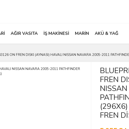
ARİ
AĞIR VASITA
İŞ MAKİNESİ
MARİN
AKÜ & YAĞ
126 ON FREN DISKI (AYNASI) HAVALI NISSAN NAVARA 2005-2011 PATHFINDER 
BLUEPR
FREN DI
NISSAN
PATHFI
(296X6)
FREN Dİ