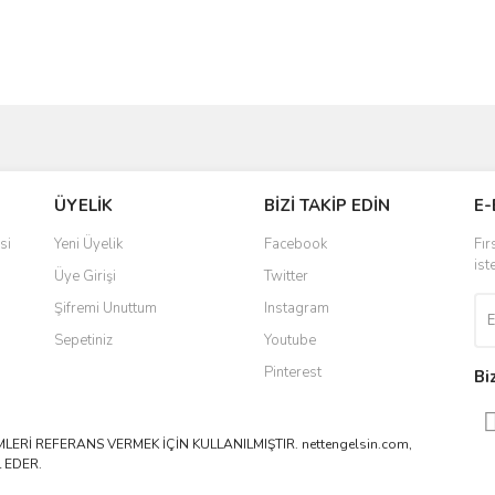
ve diğer konularda yetersiz gördüğünüz noktaları öneri formunu kullanarak taraf
Bu ürüne ilk yorumu siz yapın!
ÜYELİK
BİZİ TAKİP EDİN
E-
r.
Yorum Yaz
si
Yeni Üyelik
Facebook
Fır
ist
Üye Girişi
Twitter
Şifremi Unuttum
Instagram
Sepetiniz
Youtube
Pinterest
Bi
ERİ REFERANS VERMEK İÇİN KULLANILMIŞTIR. nettengelsin.com,
 EDER.
Gönder