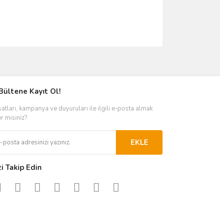
ımıza iletebilirsiniz.
Bültene Kayıt Ol!
satları, kampanya ve duyuruları ile ilgili e-posta almak
er misiniz?
EKLE
zi Takip Edin