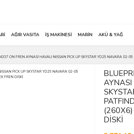
ARİ
AĞIR VASITA
İŞ MAKİNESİ
MARİN
AKÜ & YAĞ
337 ON FREN AYNASI HAVALI NISSAN PICK UP SKYSTAR YD25 NAVARA 02-05 P
BLUEPR
AYNASI 
SKYSTA
PATFIN
(260X6)
DİSKİ