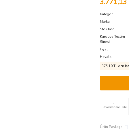
3.771,13
Kategori
Marka
Stok Kodu
Kargoya Teslim
Süresi
Fiyat
Havale
375,10 TL den baş
Ürün Paylaş :