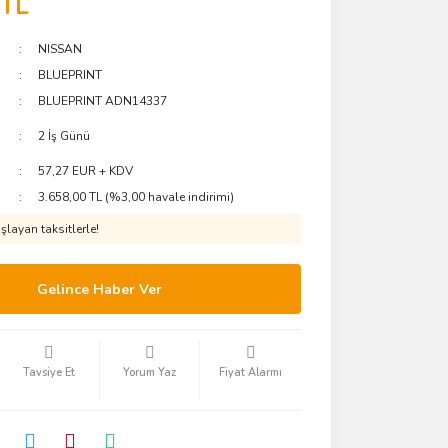
 TL
NISSAN
BLUEPRINT
BLUEPRINT ADN14337
2 İş Günü
57,27 EUR + KDV
3.658,00 TL (%3,00 havale indirimi)
layan taksitlerle!
Gelince Haber Ver
Tavsiye Et
Yorum Yaz
Fiyat Alarmı