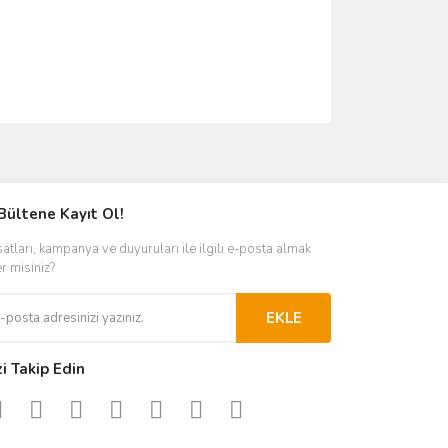
ımıza iletebilirsiniz.
Bültene Kayıt Ol!
satları, kampanya ve duyuruları ile ilgili e-posta almak
er misiniz?
EKLE
zi Takip Edin