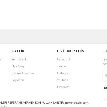
ve diğer konularda yetersiz gördüğünüz noktaları öneri formunu kullanarak taraf
Bu ürüne ilk yorumu siz yapın!
ÜYELİK
BİZİ TAKİP EDİN
E-
r.
Yorum Yaz
si
Yeni Üyelik
Facebook
Fır
ist
Üye Girişi
Twitter
Şifremi Unuttum
Instagram
Sepetiniz
Youtube
Pinterest
Bi
ERİ REFERANS VERMEK İÇİN KULLANILMIŞTIR. nettengelsin.com,