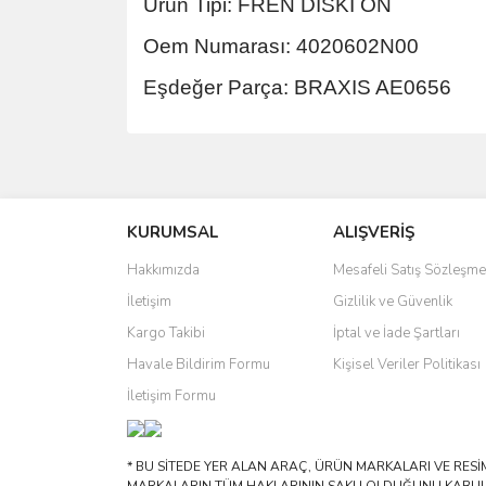
Ürün Tipi: FREN DISKI ON
Oem Numarası: 4020602N00
Eşdeğer Parça: BRAXIS AE0656
Bu ürünün fiyat bilgisi, resim, ürün açıklamalarında 
Görüş ve önerileriniz için teşekkür ederiz.
KURUMSAL
ALIŞVERİŞ
Ürün resmi kalitesiz, bozuk veya görüntülenemiyo
Ürün açıklamasında eksik bilgiler bulunuyor.
Hakkımızda
Mesafeli Satış Sözleşme
Ürün bilgilerinde hatalar bulunuyor.
İletişim
Gizlilik ve Güvenlik
Ürün fiyatı diğer sitelerden daha pahalı.
Kargo Takibi
İptal ve İade Şartları
Bu ürüne benzer farklı alternatifler olmalı.
Havale Bildirim Formu
Kişisel Veriler Politikası
İletişim Formu
* BU SİTEDE YER ALAN ARAÇ, ÜRÜN MARKALARI VE RESİML