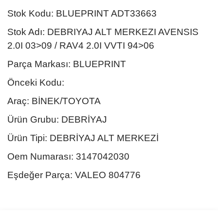
Stok Kodu: BLUEPRINT ADT33663
Stok Adı: DEBRIYAJ ALT MERKEZI AVENSIS
2.0I 03>09 / RAV4 2.0I VVTI 94>06
Parça Markası: BLUEPRINT
Önceki Kodu:
Araç: BİNEK/TOYOTA
Ürün Grubu: DEBRİYAJ
Ürün Tipi: DEBRİYAJ ALT MERKEZİ
Oem Numarası: 3147042030
Eşdeğer Parça: VALEO 804776
Bu ürünün fiyat bilgisi, resim, ürün açıklamalarında ve diğer
konularda yetersiz gördüğünüz noktaları öneri formunu kullanarak