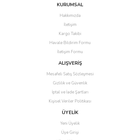
Bu ürüne ilk yorumu siz yapın!
KURUMSAL
tarafımıza iletebilirsiniz.
Görüş ve önerileriniz için teşekkür ederiz.
Hakkımızda
Yorum Yaz
İletişim
Ürün resmi kalitesiz, bozuk veya görüntülenemiyor.
Kargo Takibi
Ürün açıklamasında eksik bilgiler bulunuyor.
Havale Bildirim Formu
Ürün bilgilerinde hatalar bulunuyor.
İletişim Formu
Ürün fiyatı diğer sitelerden daha pahalı.
Bu ürüne benzer farklı alternatifler olmalı.
ALIŞVERİŞ
Mesafeli Satış Sözleşmesi
Gizlilik ve Güvenlik
İptal ve İade Şartları
Kişisel Veriler Politikası
Gönder
ÜYELİK
Yeni Üyelik
Üye Girişi