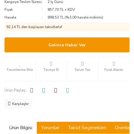
Kargoya Teslim Süresi
2 İş Günü
Fiyat
857,70 TL + KDV
Havale
898,53 TL (%3,00 havale indirimi)
92,14 TL den başlayan taksitlerle!
Gelince Haber Ver
Tavsiye Et
Yorum Yaz
Fiyat Alarmı
Ürün Paylaş :
Karşılaştır
Ürün Bilgisi
Yorumlar
Taksit Seçenekleri
Önerilerin