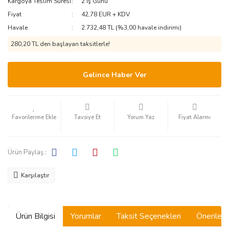
Kargoya Teslim Süresi
2 İş Günü
Fiyat
42,78 EUR + KDV
Havale
2.732,48 TL (%3,00 havale indirimi)
280,20 TL den başlayan taksitlerle!
Gelince Haber Ver
Tavsiye Et
Yorum Yaz
Fiyat Alarmı
Ürün Paylaş :
Karşılaştır
Ürün Bilgisi
Yorumlar
Taksit Seçenekleri
Önerilerin