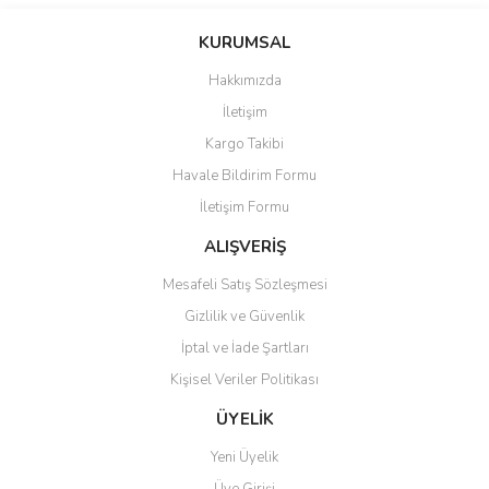
Bu ürünün fiyat bilgisi, resim, ürün açıklamalarında ve diğer
konularda yetersiz gördüğünüz noktaları öneri formunu kullanarak
Bu ürüne ilk yorumu siz yapın!
KURUMSAL
tarafımıza iletebilirsiniz.
Görüş ve önerileriniz için teşekkür ederiz.
Hakkımızda
Yorum Yaz
İletişim
Ürün resmi kalitesiz, bozuk veya görüntülenemiyor.
Kargo Takibi
Ürün açıklamasında eksik bilgiler bulunuyor.
Havale Bildirim Formu
Ürün bilgilerinde hatalar bulunuyor.
İletişim Formu
Ürün fiyatı diğer sitelerden daha pahalı.
Bu ürüne benzer farklı alternatifler olmalı.
ALIŞVERİŞ
Mesafeli Satış Sözleşmesi
Gizlilik ve Güvenlik
İptal ve İade Şartları
Kişisel Veriler Politikası
Gönder
ÜYELİK
Yeni Üyelik