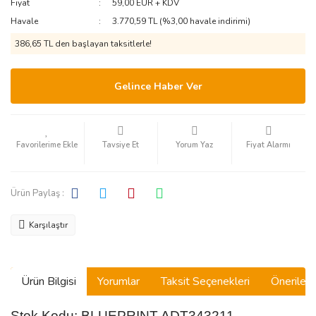
Fiyat
59,00 EUR + KDV
Havale
3.770,59 TL (%3,00 havale indirimi)
386,65 TL den başlayan taksitlerle!
Gelince Haber Ver
Tavsiye Et
Yorum Yaz
Fiyat Alarmı
Ürün Paylaş :
Karşılaştır
Ürün Bilgisi
Yorumlar
Taksit Seçenekleri
Önerilerin
Stok Kodu: BLUEPRINT ADT343211