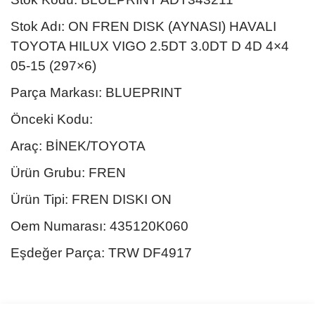
Stok Adı: ON FREN DISK (AYNASI) HAVALI
TOYOTA HILUX VIGO 2.5DT 3.0DT D 4D 4×4
05-15 (297×6)
Parça Markası: BLUEPRINT
Önceki Kodu:
Araç: BİNEK/TOYOTA
Ürün Grubu: FREN
Ürün Tipi: FREN DISKI ON
Oem Numarası: 435120K060
Eşdeğer Parça: TRW DF4917
Bu ürünün fiyat bilgisi, resim, ürün açıklamalarında ve diğer
konularda yetersiz gördüğünüz noktaları öneri formunu kullanarak