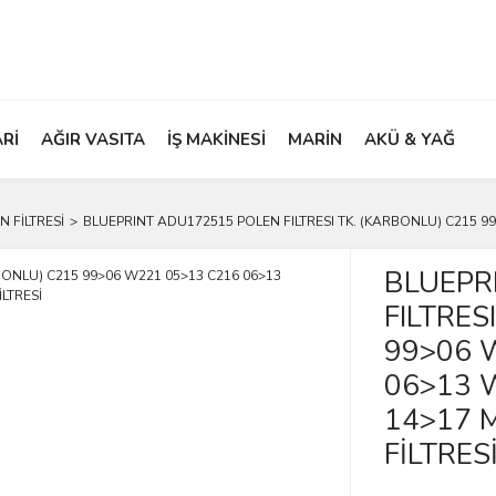
ARİ
AĞIR VASITA
İŞ MAKİNESİ
MARİN
AKÜ & YAĞ
N FİLTRESİ
BLUEPRINT ADU172515 POLEN FILTRESI TK. (KARBONLU) C215 99
BLUEPR
FILTRES
99>06 
06>13 
14>17 
FİLTRES