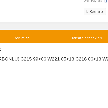
Ürün Paylaş :
Karşılaştır
Yorumlar
Taksit Seçenekleri
5
KARBONLU) C215 99>06 W221 05>13 C216 06>13 W