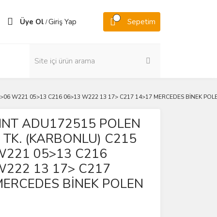
Üye Ol
Giriş Yap
Sepetim
/
>06 W221 05>13 C216 06>13 W222 13 17> C217 14>17 MERCEDES BİNEK POLE
INT ADU172515 POLEN
I TK. (KARBONLU) C215
W221 05>13 C216
W222 13 17> C217
MERCEDES BİNEK POLEN
İ