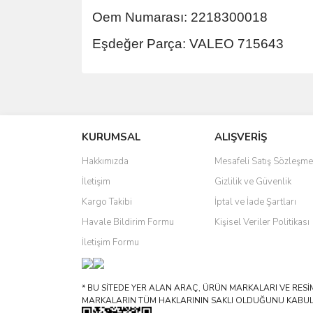
Oem Numarası: 2218300018
Eşdeğer Parça: VALEO 715643
Bu ürünün fiyat bilgisi, resim, ürün açıklamalarında 
Görüş ve önerileriniz için teşekkür ederiz.
KURUMSAL
ALIŞVERİŞ
Ürün resmi kalitesiz, bozuk veya görüntülenemiyo
Ürün açıklamasında eksik bilgiler bulunuyor.
Hakkımızda
Mesafeli Satış Sözleşme
Ürün bilgilerinde hatalar bulunuyor.
İletişim
Gizlilik ve Güvenlik
Ürün fiyatı diğer sitelerden daha pahalı.
Kargo Takibi
İptal ve İade Şartları
Bu ürüne benzer farklı alternatifler olmalı.
Havale Bildirim Formu
Kişisel Veriler Politikası
İletişim Formu
* BU SİTEDE YER ALAN ARAÇ, ÜRÜN MARKALARI VE RESİML
MARKALARIN TÜM HAKLARININ SAKLI OLDUĞUNU KABUL