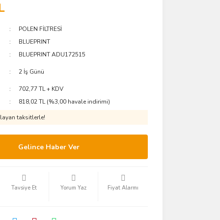
L
POLEN FİLTRESİ
BLUEPRINT
BLUEPRINT ADU172515
2 İş Günü
702,77 TL + KDV
818,02 TL (%3,00 havale indirimi)
ayan taksitlerle!
Gelince Haber Ver
Tavsiye Et
Yorum Yaz
Fiyat Alarmı