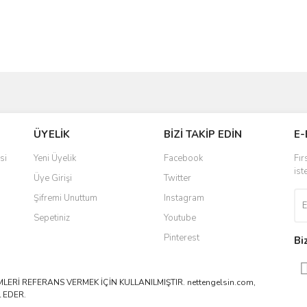
ve diğer konularda yetersiz gördüğünüz noktaları öneri formunu kullanarak taraf
Bu ürüne ilk yorumu siz yapın!
ÜYELİK
BİZİ TAKİP EDİN
E-
r.
Yorum Yaz
si
Yeni Üyelik
Facebook
Fır
ist
Üye Girişi
Twitter
Şifremi Unuttum
Instagram
Sepetiniz
Youtube
Pinterest
Bi
ERİ REFERANS VERMEK İÇİN KULLANILMIŞTIR. nettengelsin.com,
 EDER.
Gönder