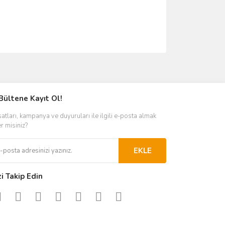
ımıza iletebilirsiniz.
Bültene Kayıt Ol!
satları, kampanya ve duyuruları ile ilgili e-posta almak
er misiniz?
EKLE
zi Takip Edin