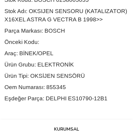
Stok Adı: OKSIJEN SENSORU (KATALIZATOR)
X16XEL ASTRA G VECTRA B 1998>>
Parça Markası: BOSCH
Önceki Kodu:
Araç: BİNEK/OPEL
Ürün Grubu: ELEKTRONİK
Ürün Tipi: OKSİJEN SENSÖRÜ
Oem Numarası: 855345
Eşdeğer Parça: DELPHI ES10790-12B1
Bu ürünün fiyat bilgisi, resim, ürün açıklamalarında ve diğer
konularda yetersiz gördüğünüz noktaları öneri formunu kullanarak
Bu ürüne ilk yorumu siz yapın!
KURUMSAL
tarafımıza iletebilirsiniz.