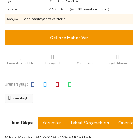
Fiyat
71,00 EUR + KDV
Havale
4.535,04 TL (%3,00 havale indirimi)
465,04 TL den başlayan taksitlerle!
Gelince Haber Ver
Tavsiye Et
Yorum Yaz
Fiyat Alarmı
Ürün Paylaş :
Karşılaştır
Ürün Bilgisi
Yorumlar
Taksit Seçenekleri
Önerilerin
Stok Kodu: BOSCH 0258005055