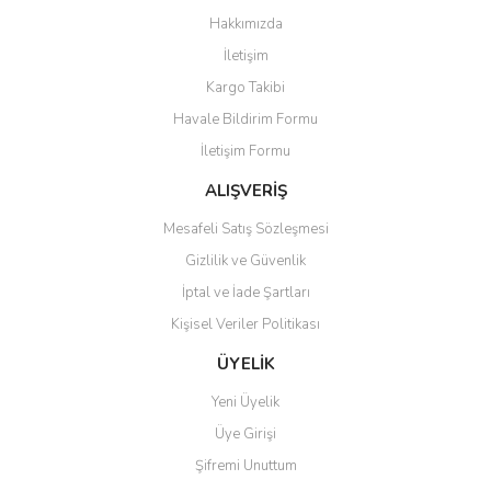
Görüş ve önerileriniz için teşekkür ederiz.
Hakkımızda
Yorum Yaz
İletişim
Ürün resmi kalitesiz, bozuk veya görüntülenemiyor.
Kargo Takibi
Ürün açıklamasında eksik bilgiler bulunuyor.
Havale Bildirim Formu
Ürün bilgilerinde hatalar bulunuyor.
İletişim Formu
Ürün fiyatı diğer sitelerden daha pahalı.
Bu ürüne benzer farklı alternatifler olmalı.
ALIŞVERİŞ
Mesafeli Satış Sözleşmesi
Gizlilik ve Güvenlik
İptal ve İade Şartları
Kişisel Veriler Politikası
Gönder
ÜYELİK
Yeni Üyelik
Üye Girişi
Şifremi Unuttum