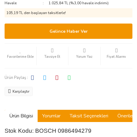
Havale
1.025,84 TL (%3,00 havale indirimi)
105,19 TL den başlayan taksitlerle!
Gelince Haber Ver
Tavsiye Et
Yorum Yaz
Fiyat Alarmı
Ürün Paylaş :
Karşılaştır
Ürün Bilgisi
Yorumlar
Taksit Seçenekleri
Önerilerin
Stok Kodu: BOSCH 0986494279