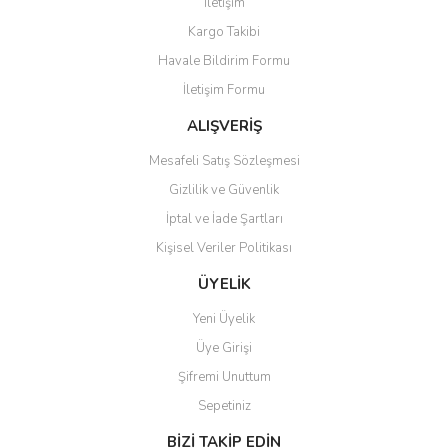
İletişim
Ürün resmi kalitesiz, bozuk veya görüntülenemiyor.
Kargo Takibi
Ürün açıklamasında eksik bilgiler bulunuyor.
Havale Bildirim Formu
Ürün bilgilerinde hatalar bulunuyor.
İletişim Formu
Ürün fiyatı diğer sitelerden daha pahalı.
Bu ürüne benzer farklı alternatifler olmalı.
ALIŞVERİŞ
Mesafeli Satış Sözleşmesi
Gizlilik ve Güvenlik
İptal ve İade Şartları
Kişisel Veriler Politikası
Gönder
ÜYELİK
Yeni Üyelik
Üye Girişi
Şifremi Unuttum
Sepetiniz
BİZİ TAKİP EDİN