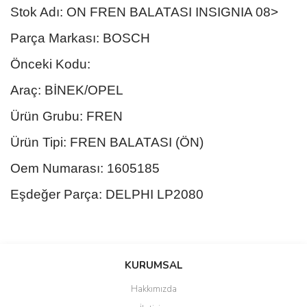
Stok Adı: ON FREN BALATASI INSIGNIA 08>
Parça Markası: BOSCH
Önceki Kodu:
Araç: BİNEK/OPEL
Ürün Grubu: FREN
Ürün Tipi: FREN BALATASI (ÖN)
Oem Numarası: 1605185
Eşdeğer Parça: DELPHI LP2080
Bu ürünün fiyat bilgisi, resim, ürün açıklamalarında ve diğer
konularda yetersiz gördüğünüz noktaları öneri formunu kullanarak
Bu ürüne ilk yorumu siz yapın!
KURUMSAL
tarafımıza iletebilirsiniz.
Görüş ve önerileriniz için teşekkür ederiz.
Hakkımızda
Yorum Yaz