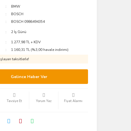
BMW
BOSCH
BOSCH 0986494354
2 İş Günü
1.277,98 TL + KDV
1.160,31 TL (%3,00 havale indirimi)
layan taksitlerle!
Gelince Haber Ver
Tavsiye Et
Yorum Yaz
Fiyat Alarmı