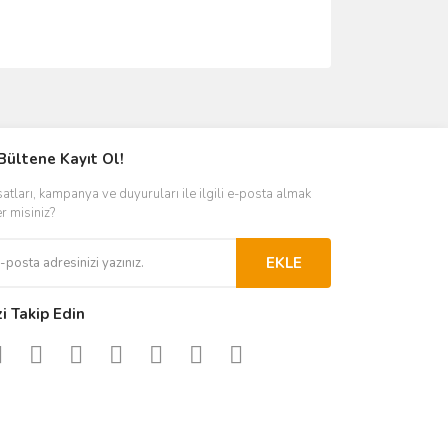
ımıza iletebilirsiniz.
Bültene Kayıt Ol!
satları, kampanya ve duyuruları ile ilgili e-posta almak
er misiniz?
EKLE
zi Takip Edin