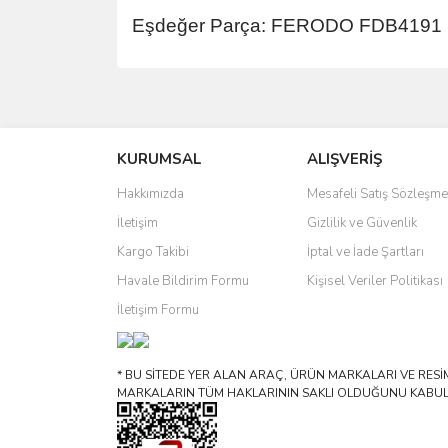
Eşdeğer Parça: FERODO FDB4191
Bu ürünün fiyat bilgisi, resim, ürün açıklamalarında 
Görüş ve önerileriniz için teşekkür ederiz.
KURUMSAL
ALIŞVERİŞ
Ürün resmi kalitesiz, bozuk veya görüntülenemiyo
Ürün açıklamasında eksik bilgiler bulunuyor.
Hakkımızda
Mesafeli Satış Sözleşme
Ürün bilgilerinde hatalar bulunuyor.
İletişim
Gizlilik ve Güvenlik
Ürün fiyatı diğer sitelerden daha pahalı.
Kargo Takibi
İptal ve İade Şartları
Bu ürüne benzer farklı alternatifler olmalı.
Havale Bildirim Formu
Kişisel Veriler Politikası
İletişim Formu
* BU SİTEDE YER ALAN ARAÇ, ÜRÜN MARKALARI VE RESİML
MARKALARIN TÜM HAKLARININ SAKLI OLDUĞUNU KABUL