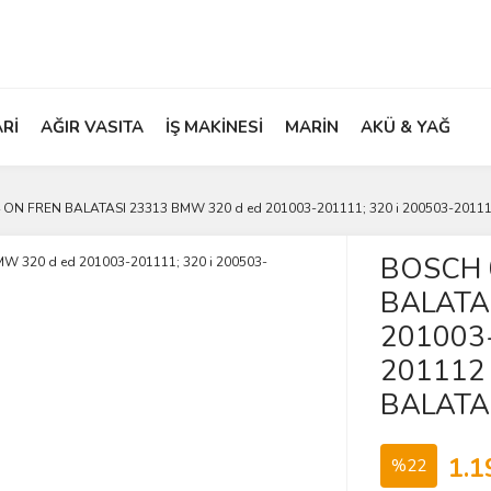
ARİ
AĞIR VASITA
İŞ MAKİNESİ
MARİN
AKÜ & YAĞ
ON FREN BALATASI 23313 BMW 320 d ed 201003-201111; 320 i 200503-2011
BOSCH 
BALATA
201003-
201112
BALATA
1.1
%22