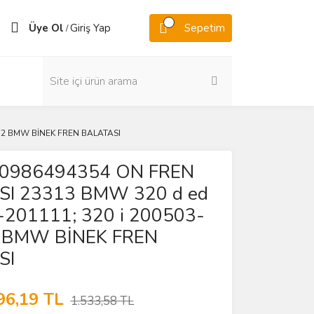
Üye Ol
Giriş Yap
Sepetim
/
12 BMW BİNEK FREN BALATASI
0986494354 ON FREN
SI 23313 BMW 320 d ed
201111; 320 i 200503-
 BMW BİNEK FREN
SI
96,19 TL
1.533,58 TL