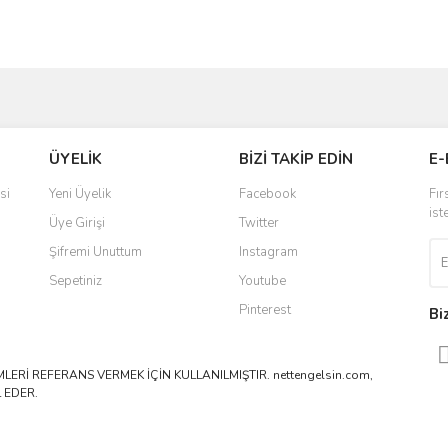
ve diğer konularda yetersiz gördüğünüz noktaları öneri formunu kullanarak taraf
Bu ürüne ilk yorumu siz yapın!
ÜYELİK
BİZİ TAKİP EDİN
E-
r.
Yorum Yaz
si
Yeni Üyelik
Facebook
Fır
ist
Üye Girişi
Twitter
Şifremi Unuttum
Instagram
Sepetiniz
Youtube
Pinterest
Bi
ERİ REFERANS VERMEK İÇİN KULLANILMIŞTIR. nettengelsin.com,
 EDER.
Gönder