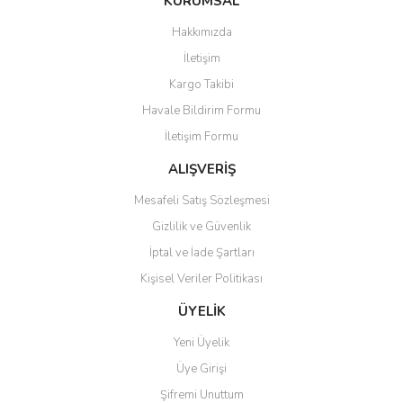
KURUMSAL
tarafımıza iletebilirsiniz.
Görüş ve önerileriniz için teşekkür ederiz.
Hakkımızda
Yorum Yaz
İletişim
Ürün resmi kalitesiz, bozuk veya görüntülenemiyor.
Kargo Takibi
Ürün açıklamasında eksik bilgiler bulunuyor.
Havale Bildirim Formu
Ürün bilgilerinde hatalar bulunuyor.
İletişim Formu
Ürün fiyatı diğer sitelerden daha pahalı.
Bu ürüne benzer farklı alternatifler olmalı.
ALIŞVERİŞ
Mesafeli Satış Sözleşmesi
Gizlilik ve Güvenlik
İptal ve İade Şartları
Kişisel Veriler Politikası
Gönder
ÜYELİK
Yeni Üyelik
Üye Girişi
Şifremi Unuttum