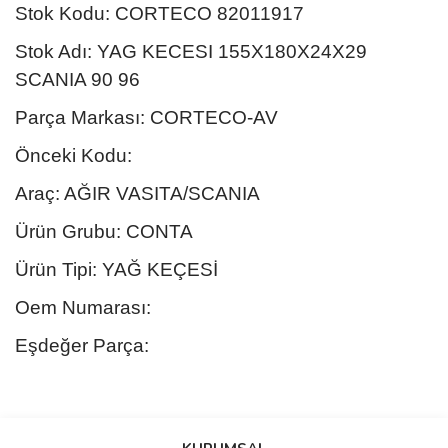
Stok Kodu: CORTECO 82011917
Stok Adı: YAG KECESI 155X180X24X29
SCANIA 90 96
Parça Markası: CORTECO-AV
Önceki Kodu:
Araç: AĞIR VASITA/SCANIA
Ürün Grubu: CONTA
Ürün Tipi: YAĞ KEÇESİ
Oem Numarası:
Eşdeğer Parça:
Bu ürünün fiyat bilgisi, resim, ürün açıklamalarında ve diğer
konularda yetersiz gördüğünüz noktaları öneri formunu kullanarak
Bu ürüne ilk yorumu siz yapın!