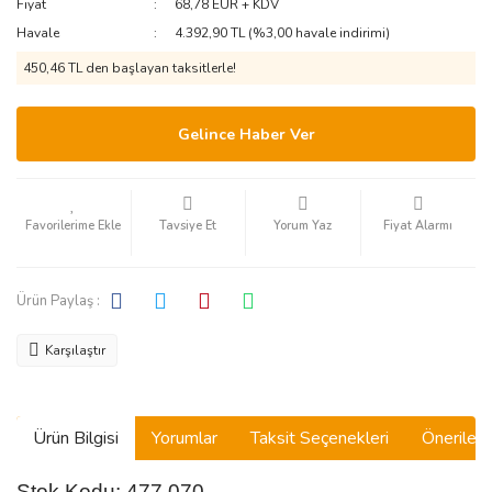
Fiyat
68,78 EUR + KDV
Havale
4.392,90 TL (%3,00 havale indirimi)
450,46 TL den başlayan taksitlerle!
Gelince Haber Ver
Tavsiye Et
Yorum Yaz
Fiyat Alarmı
Ürün Paylaş :
Karşılaştır
Ürün Bilgisi
Yorumlar
Taksit Seçenekleri
Önerilerin
Stok Kodu: 477.070