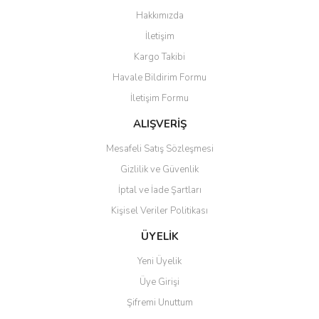
Görüş ve önerileriniz için teşekkür ederiz.
Hakkımızda
Yorum Yaz
İletişim
Ürün resmi kalitesiz, bozuk veya görüntülenemiyor.
Kargo Takibi
Ürün açıklamasında eksik bilgiler bulunuyor.
Havale Bildirim Formu
Ürün bilgilerinde hatalar bulunuyor.
İletişim Formu
Ürün fiyatı diğer sitelerden daha pahalı.
Bu ürüne benzer farklı alternatifler olmalı.
ALIŞVERİŞ
Mesafeli Satış Sözleşmesi
Gizlilik ve Güvenlik
İptal ve İade Şartları
Kişisel Veriler Politikası
Gönder
ÜYELİK
Yeni Üyelik
Üye Girişi
Şifremi Unuttum