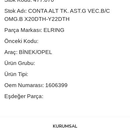
Stok Adı: CONTA ALT TK. AST.G VEC.B/C
OMG.B X20DTH-Y22DTH
Parça Markası: ELRING
Önceki Kodu:
Araç: BİNEK/OPEL
Ürün Grubu:
Ürün Tipi:
Oem Numarası: 1606399
Eşdeğer Parça:
Bu ürünün fiyat bilgisi, resim, ürün açıklamalarında ve diğer
konularda yetersiz gördüğünüz noktaları öneri formunu kullanarak
Bu ürüne ilk yorumu siz yapın!
KURUMSAL
tarafımıza iletebilirsiniz.