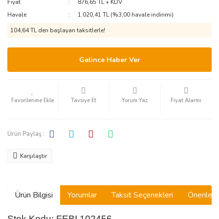
Fiyat
876,65 TL + KDV
Havale
1.020,41 TL (%3,00 havale indirimi)
104,64 TL den başlayan taksitlerle!
Gelince Haber Ver
Tavsiye Et
Yorum Yaz
Fiyat Alarmı
Ürün Paylaş :
Karşılaştır
Ürün Bilgisi
Yorumlar
Taksit Seçenekleri
Önerilerin
Stok Kodu: FEBI 102456