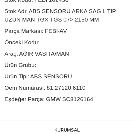
Stok Adı: ABS SENSORU ARKA SAG L TIP
UZUN MAN TGX TGS 07> 2150 MM
Parça Markası: FEBI-AV
Önceki Kodu:
Araç: AĞIR VASITA/MAN
Ürün Grubu:
Ürün Tipi: ABS SENSORU
Oem Numarası: 81.27120.6110
Eşdeğer Parça: GMW SC8126164
Bu ürünün fiyat bilgisi, resim, ürün açıklamalarında ve diğer
konularda yetersiz gördüğünüz noktaları öneri formunu kullanarak
Bu ürüne ilk yorumu siz yapın!
KURUMSAL
tarafımıza iletebilirsiniz.