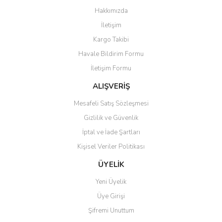
Görüş ve önerileriniz için teşekkür ederiz.
Hakkımızda
Yorum Yaz
İletişim
Ürün resmi kalitesiz, bozuk veya görüntülenemiyor.
Kargo Takibi
Ürün açıklamasında eksik bilgiler bulunuyor.
Havale Bildirim Formu
Ürün bilgilerinde hatalar bulunuyor.
İletişim Formu
Ürün fiyatı diğer sitelerden daha pahalı.
Bu ürüne benzer farklı alternatifler olmalı.
ALIŞVERİŞ
Mesafeli Satış Sözleşmesi
Gizlilik ve Güvenlik
İptal ve İade Şartları
Kişisel Veriler Politikası
Gönder
ÜYELİK
Yeni Üyelik
Üye Girişi
Şifremi Unuttum