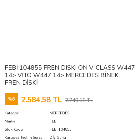
FEBI 104855 FREN DISKI ON V-CLASS W447
14> VITO W447 14> MERCEDES BİNEK
FREN DİSKİ
2.584,58 TL
%6
2.749,55 TL
Kategori
MERCEDES
Marka
FEBI
Stok Kodu
FEBI 104855
Kargoya Teslim Süresi
2 İş Günü