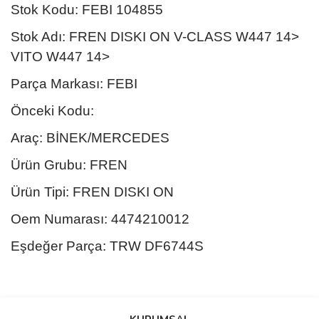
Stok Kodu: FEBI 104855
Stok Adı: FREN DISKI ON V-CLASS W447 14>
VITO W447 14>
Parça Markası: FEBI
Önceki Kodu:
Araç: BİNEK/MERCEDES
Ürün Grubu: FREN
Ürün Tipi: FREN DISKI ON
Oem Numarası: 4474210012
Eşdeğer Parça: TRW DF6744S
Bu ürünün fiyat bilgisi, resim, ürün açıklamalarında ve diğer
konularda yetersiz gördüğünüz noktaları öneri formunu kullanarak
Bu ürüne ilk yorumu siz yapın!