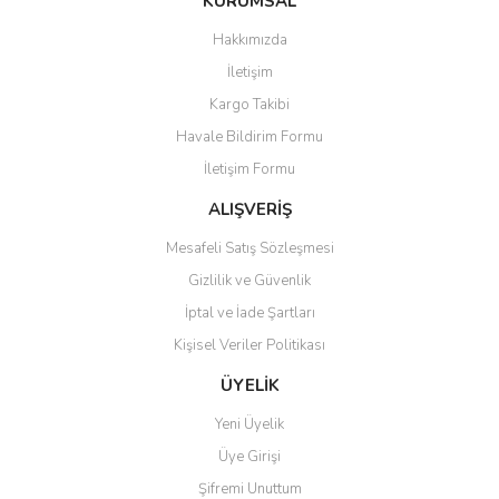
KURUMSAL
tarafımıza iletebilirsiniz.
Görüş ve önerileriniz için teşekkür ederiz.
Hakkımızda
Yorum Yaz
İletişim
Ürün resmi kalitesiz, bozuk veya görüntülenemiyor.
Kargo Takibi
Ürün açıklamasında eksik bilgiler bulunuyor.
Havale Bildirim Formu
Ürün bilgilerinde hatalar bulunuyor.
İletişim Formu
Ürün fiyatı diğer sitelerden daha pahalı.
Bu ürüne benzer farklı alternatifler olmalı.
ALIŞVERİŞ
Mesafeli Satış Sözleşmesi
Gizlilik ve Güvenlik
İptal ve İade Şartları
Kişisel Veriler Politikası
Gönder
ÜYELİK
Yeni Üyelik
Üye Girişi
Şifremi Unuttum