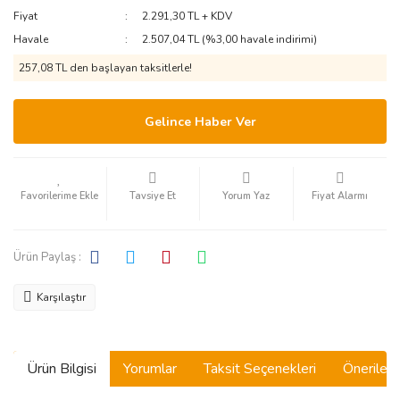
Fiyat
2.291,30 TL + KDV
Havale
2.507,04 TL (%3,00 havale indirimi)
257,08 TL den başlayan taksitlerle!
Gelince Haber Ver
Tavsiye Et
Yorum Yaz
Fiyat Alarmı
Ürün Paylaş :
Karşılaştır
Ürün Bilgisi
Yorumlar
Taksit Seçenekleri
Önerilerin