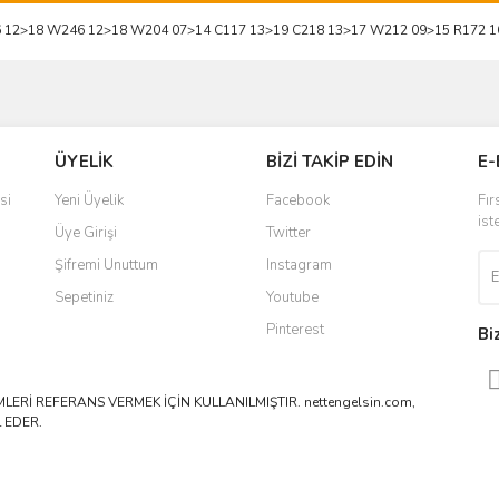
6 12>18 W246 12>18 W204 07>14 C117 13>19 C218 13>17 W212 09>15 R172 
ve diğer konularda yetersiz gördüğünüz noktaları öneri formunu kullanarak taraf
Bu ürüne ilk yorumu siz yapın!
ÜYELİK
BİZİ TAKİP EDİN
E-
r.
Yorum Yaz
si
Yeni Üyelik
Facebook
Fır
ist
Üye Girişi
Twitter
Şifremi Unuttum
Instagram
Sepetiniz
Youtube
Pinterest
Bi
ERİ REFERANS VERMEK İÇİN KULLANILMIŞTIR. nettengelsin.com,
 EDER.
Gönder