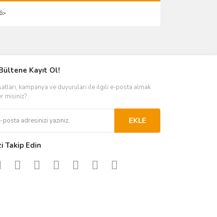
16>
ımıza iletebilirsiniz.
Bültene Kayıt Ol!
satları, kampanya ve duyuruları ile ilgili e-posta almak
er misiniz?
EKLE
zi Takip Edin