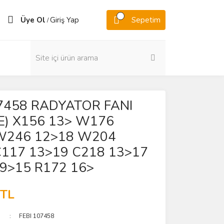
Üye Ol
Giriş Yap
Sepetim
/
07458 RADYATOR FANI
E) X156 13> W176
W246 12>18 W204
C117 13>19 C218 13>17
9>15 R172 16>
 TL
FEBI 107458