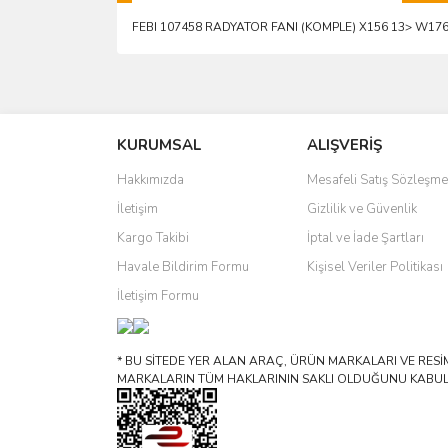
FEBI 107458 RADYATOR FANI (KOMPLE) X156 13> W17
Bu ürünün fiyat bilgisi, resim, ürün açıklamalarında 
Görüş ve önerileriniz için teşekkür ederiz.
KURUMSAL
ALIŞVERİŞ
Ürün resmi kalitesiz, bozuk veya görüntülenemiyo
Ürün açıklamasında eksik bilgiler bulunuyor.
Hakkımızda
Mesafeli Satış Sözleşme
Ürün bilgilerinde hatalar bulunuyor.
İletişim
Gizlilik ve Güvenlik
Ürün fiyatı diğer sitelerden daha pahalı.
Kargo Takibi
İptal ve İade Şartları
Bu ürüne benzer farklı alternatifler olmalı.
Havale Bildirim Formu
Kişisel Veriler Politikası
İletişim Formu
* BU SİTEDE YER ALAN ARAÇ, ÜRÜN MARKALARI VE RESİML
MARKALARIN TÜM HAKLARININ SAKLI OLDUĞUNU KABUL