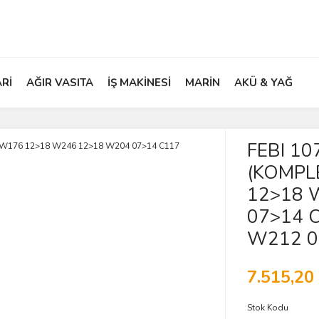
ARİ
AĞIR VASITA
İŞ MAKİNESİ
MARİN
AKÜ & YAĞ
FEBI 1
(KOMPL
12>18 
07>14 
W212 0
7.515,20
Stok Kodu