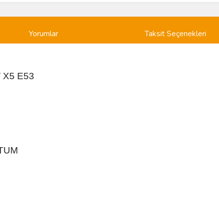
Yorumlar
Taksit Seçenekleri
 X5 E53
RTUM