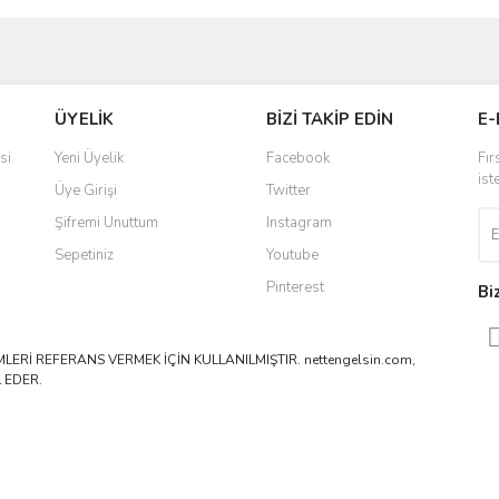
ve diğer konularda yetersiz gördüğünüz noktaları öneri formunu kullanarak taraf
Bu ürüne ilk yorumu siz yapın!
ÜYELİK
BİZİ TAKİP EDİN
E-
r.
Yorum Yaz
si
Yeni Üyelik
Facebook
Fır
ist
Üye Girişi
Twitter
Şifremi Unuttum
Instagram
Sepetiniz
Youtube
Pinterest
Bi
ERİ REFERANS VERMEK İÇİN KULLANILMIŞTIR. nettengelsin.com,
 EDER.
Gönder