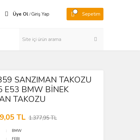
Üye Ol
Giriş Yap
Sepetim
/
7859 SANZIMAN TAKOZU
 E53 BMW BİNEK
AN TAKOZU
9,05 TL
1.377,95 TL
BMW
FEBI