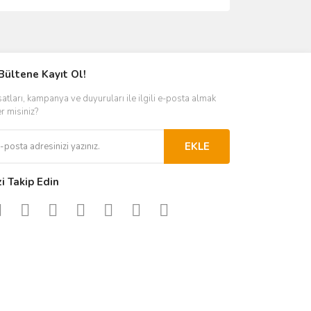
ımıza iletebilirsiniz.
Bültene Kayıt Ol!
satları, kampanya ve duyuruları ile ilgili e-posta almak
er misiniz?
EKLE
zi Takip Edin