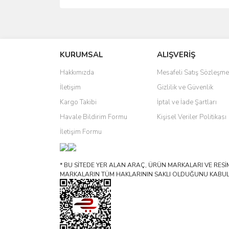
Bu ürünün fiyat bilgisi, resim, ürün açıklamalarında 
Görüş ve önerileriniz için teşekkür ederiz.
KURUMSAL
ALIŞVERİŞ
Ürün resmi kalitesiz, bozuk veya görüntülenemiyo
Ürün açıklamasında eksik bilgiler bulunuyor.
Hakkımızda
Mesafeli Satış Sözleşme
Ürün bilgilerinde hatalar bulunuyor.
İletişim
Gizlilik ve Güvenlik
Ürün fiyatı diğer sitelerden daha pahalı.
Kargo Takibi
İptal ve İade Şartları
Bu ürüne benzer farklı alternatifler olmalı.
Havale Bildirim Formu
Kişisel Veriler Politikası
İletişim Formu
* BU SİTEDE YER ALAN ARAÇ, ÜRÜN MARKALARI VE RESİML
MARKALARIN TÜM HAKLARININ SAKLI OLDUĞUNU KABUL