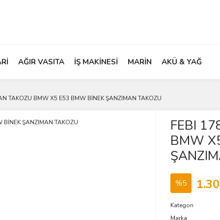
ARİ
AĞIR VASITA
İŞ MAKİNESİ
MARİN
AKÜ & YAĞ
MAN TAKOZU BMW X5 E53 BMW BİNEK ŞANZIMAN TAKOZU
FEBI 1
BMW X5
ŞANZIM
1.30
%5
Kategori
Marka