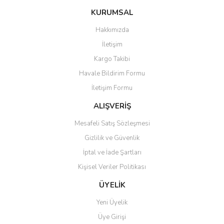
konularda yetersiz gördüğünüz noktaları öneri formunu kullanarak
Bu ürüne ilk yorumu siz yapın!
KURUMSAL
tarafımıza iletebilirsiniz.
Görüş ve önerileriniz için teşekkür ederiz.
Hakkımızda
Yorum Yaz
İletişim
Ürün resmi kalitesiz, bozuk veya görüntülenemiyor.
Kargo Takibi
Ürün açıklamasında eksik bilgiler bulunuyor.
Havale Bildirim Formu
Ürün bilgilerinde hatalar bulunuyor.
İletişim Formu
Ürün fiyatı diğer sitelerden daha pahalı.
Bu ürüne benzer farklı alternatifler olmalı.
ALIŞVERİŞ
Mesafeli Satış Sözleşmesi
Gizlilik ve Güvenlik
İptal ve İade Şartları
Kişisel Veriler Politikası
Gönder
ÜYELİK
Yeni Üyelik
Üye Girişi