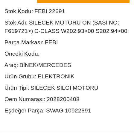
Stok Kodu: FEBI 22691
Stok Adı: SILECEK MOTORU ON (SASI NO:
F619721>) C-CLASS W202 93>00 S202 94>00
Parça Markası: FEBI
Önceki Kodu:
Araç: BİNEK/MERCEDES
Ürün Grubu: ELEKTRONİK
Ürün Tipi: SILECEK SILGI MOTORU
Oem Numarası: 2028200408
Eşdeğer Parça: SWAG 10922691
Bu ürünün fiyat bilgisi, resim, ürün açıklamalarında ve diğer