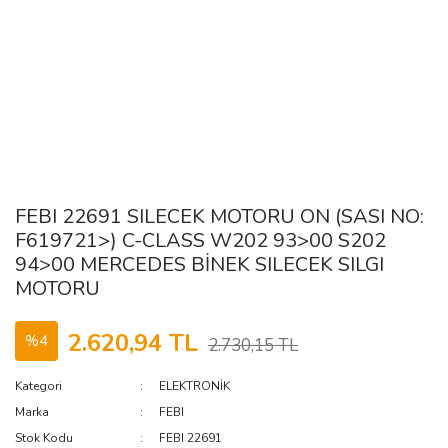
FEBI 22691 SILECEK MOTORU ON (SASI NO:
F619721>) C-CLASS W202 93>00 S202
94>00 MERCEDES BİNEK SILECEK SILGI
MOTORU
2.620,94 TL
%4
2.730,15 TL
Kategori
ELEKTRONİK
Marka
FEBI
Stok Kodu
FEBI 22691