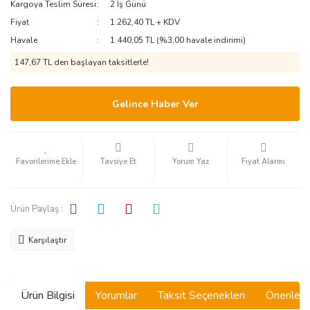
Kargoya Teslim Süresi
2 İş Günü
Fiyat
1.262,40 TL + KDV
Havale
1.440,05 TL (%3,00 havale indirimi)
147,67 TL den başlayan taksitlerle!
Gelince Haber Ver
Tavsiye Et
Yorum Yaz
Fiyat Alarmı
Ürün Paylaş :
Karşılaştır
Ürün Bilgisi
Yorumlar
Taksit Seçenekleri
Önerilerin