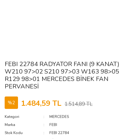
FEBI 22784 RADYATOR FANI (9 KANAT)
W210 97>02 S210 97>03 W163 98>05
R129 98>01 MERCEDES BİNEK FAN
PERVANESİ
1.484,59 TL
%2
1.514,89 TL
Kategori
MERCEDES
Marka
FEBI
Stok Kodu
FEBI 22784