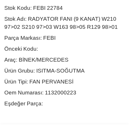
Stok Kodu: FEBI 22784
Stok Adı: RADYATOR FANI (9 KANAT) W210
97>02 S210 97>03 W163 98>05 R129 98>01
Parça Markası: FEBI
Önceki Kodu:
Araç: BİNEK/MERCEDES
Ürün Grubu: ISITMA-SOĞUTMA
Ürün Tipi: FAN PERVANESİ
Oem Numarası: 1132000223
Eşdeğer Parça:
Bu ürünün fiyat bilgisi, resim, ürün açıklamalarında ve diğer
konularda yetersiz gördüğünüz noktaları öneri formunu kullanarak