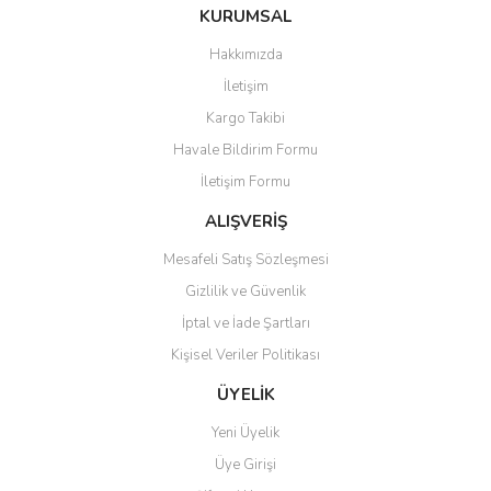
Bu ürüne ilk yorumu siz yapın!
KURUMSAL
tarafımıza iletebilirsiniz.
Görüş ve önerileriniz için teşekkür ederiz.
Hakkımızda
Yorum Yaz
İletişim
Ürün resmi kalitesiz, bozuk veya görüntülenemiyor.
Kargo Takibi
Ürün açıklamasında eksik bilgiler bulunuyor.
Havale Bildirim Formu
Ürün bilgilerinde hatalar bulunuyor.
İletişim Formu
Ürün fiyatı diğer sitelerden daha pahalı.
Bu ürüne benzer farklı alternatifler olmalı.
ALIŞVERİŞ
Mesafeli Satış Sözleşmesi
Gizlilik ve Güvenlik
İptal ve İade Şartları
Kişisel Veriler Politikası
Gönder
ÜYELİK
Yeni Üyelik
Üye Girişi