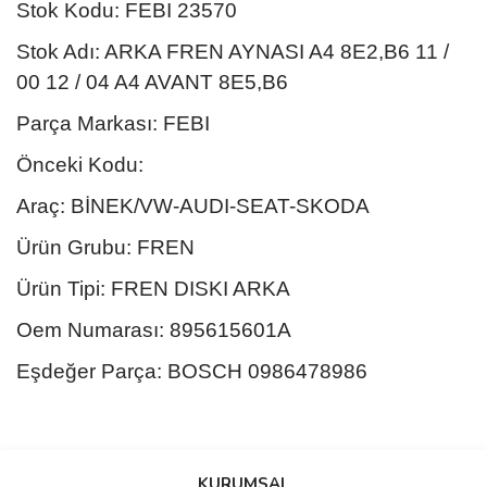
Stok Kodu: FEBI 23570
Stok Adı: ARKA FREN AYNASI A4 8E2,B6 11 /
00 12 / 04 A4 AVANT 8E5,B6
Parça Markası: FEBI
Önceki Kodu:
Araç: BİNEK/VW-AUDI-SEAT-SKODA
Ürün Grubu: FREN
Ürün Tipi: FREN DISKI ARKA
Oem Numarası: 895615601A
Eşdeğer Parça: BOSCH 0986478986
Bu ürünün fiyat bilgisi, resim, ürün açıklamalarında ve diğer
konularda yetersiz gördüğünüz noktaları öneri formunu kullanarak
Bu ürüne ilk yorumu siz yapın!
KURUMSAL
tarafımıza iletebilirsiniz.