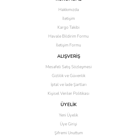
Görüş ve önerileriniz için teşekkür ederiz.
Hakkımızda
Yorum Yaz
İletişim
Ürün resmi kalitesiz, bozuk veya görüntülenemiyor.
Kargo Takibi
Ürün açıklamasında eksik bilgiler bulunuyor.
Havale Bildirim Formu
Ürün bilgilerinde hatalar bulunuyor.
İletişim Formu
Ürün fiyatı diğer sitelerden daha pahalı.
Bu ürüne benzer farklı alternatifler olmalı.
ALIŞVERİŞ
Mesafeli Satış Sözleşmesi
Gizlilik ve Güvenlik
İptal ve İade Şartları
Kişisel Veriler Politikası
Gönder
ÜYELİK
Yeni Üyelik
Üye Girişi
Şifremi Unuttum