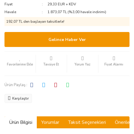
Fiyat
29,33 EUR + KDV
Havale
1.873,07 TL (%3,00 havale indirimi)
192,07 TL den başlayan taksitlerle!
Gelince Haber Ver
Tavsiye Et
Yorum Yaz
Fiyat Alarmı
Ürün Paylaş :
Karşılaştır
Ürün Bilgisi
Yorumlar
Taksit Seçenekleri
Önerilerin