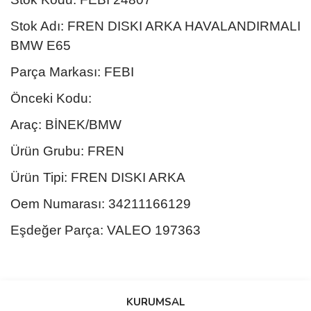
Stok Adı: FREN DISKI ARKA HAVALANDIRMALI
BMW E65
Parça Markası: FEBI
Önceki Kodu:
Araç: BİNEK/BMW
Ürün Grubu: FREN
Ürün Tipi: FREN DISKI ARKA
Oem Numarası: 34211166129
Eşdeğer Parça: VALEO 197363
Bu ürünün fiyat bilgisi, resim, ürün açıklamalarında ve diğer
konularda yetersiz gördüğünüz noktaları öneri formunu kullanarak
Bu ürüne ilk yorumu siz yapın!
KURUMSAL
tarafımıza iletebilirsiniz.