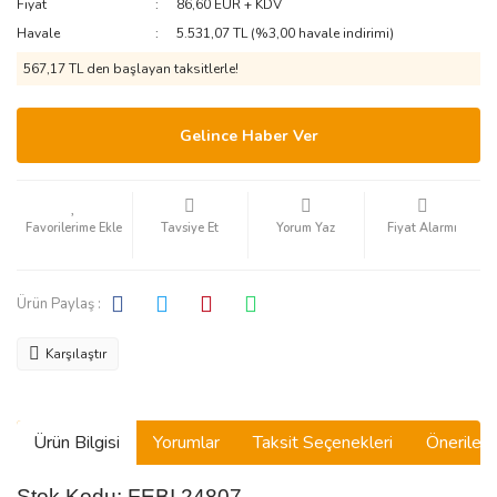
Fiyat
86,60 EUR + KDV
Havale
5.531,07 TL (%3,00 havale indirimi)
567,17 TL den başlayan taksitlerle!
Gelince Haber Ver
Tavsiye Et
Yorum Yaz
Fiyat Alarmı
Ürün Paylaş :
Karşılaştır
Ürün Bilgisi
Yorumlar
Taksit Seçenekleri
Önerilerin
Stok Kodu: FEBI 24807