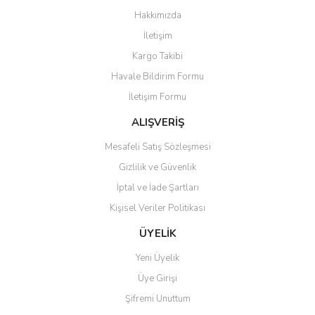
Görüş ve önerileriniz için teşekkür ederiz.
Hakkımızda
Yorum Yaz
İletişim
Ürün resmi kalitesiz, bozuk veya görüntülenemiyor.
Kargo Takibi
Ürün açıklamasında eksik bilgiler bulunuyor.
Havale Bildirim Formu
Ürün bilgilerinde hatalar bulunuyor.
İletişim Formu
Ürün fiyatı diğer sitelerden daha pahalı.
Bu ürüne benzer farklı alternatifler olmalı.
ALIŞVERİŞ
Mesafeli Satış Sözleşmesi
Gizlilik ve Güvenlik
İptal ve İade Şartları
Kişisel Veriler Politikası
Gönder
ÜYELİK
Yeni Üyelik
Üye Girişi
Şifremi Unuttum