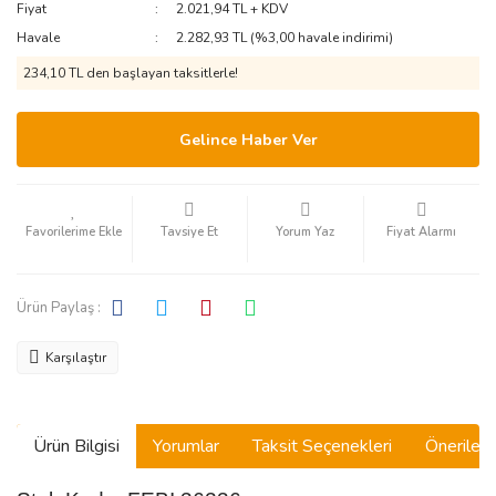
Fiyat
2.021,94 TL + KDV
Havale
2.282,93 TL (%3,00 havale indirimi)
234,10 TL den başlayan taksitlerle!
Gelince Haber Ver
Tavsiye Et
Yorum Yaz
Fiyat Alarmı
Ürün Paylaş :
Karşılaştır
Ürün Bilgisi
Yorumlar
Taksit Seçenekleri
Önerilerin