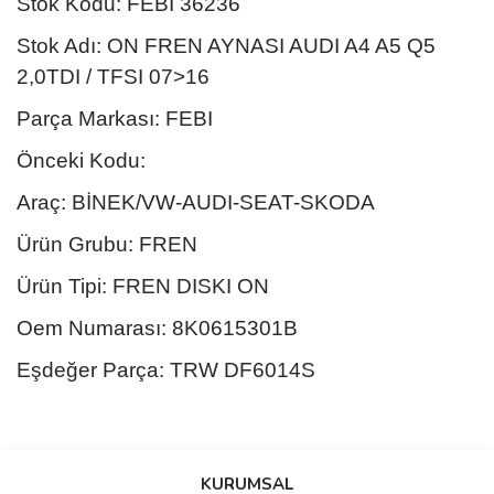
Stok Kodu: FEBI 36236
Stok Adı: ON FREN AYNASI AUDI A4 A5 Q5
2,0TDI / TFSI 07>16
Parça Markası: FEBI
Önceki Kodu:
Araç: BİNEK/VW-AUDI-SEAT-SKODA
Ürün Grubu: FREN
Ürün Tipi: FREN DISKI ON
Oem Numarası: 8K0615301B
Eşdeğer Parça: TRW DF6014S
Bu ürünün fiyat bilgisi, resim, ürün açıklamalarında ve diğer
konularda yetersiz gördüğünüz noktaları öneri formunu kullanarak
Bu ürüne ilk yorumu siz yapın!
KURUMSAL
tarafımıza iletebilirsiniz.