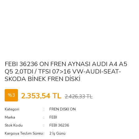
FEBI 36236 ON FREN AYNASI AUDI A4 A5
Q5 2,0TDI / TFSI 07>16 VW-AUDI-SEAT-
SKODA BİNEK FREN DİSKİ
2.353,54 TL
%3
2.426,33 TL
Kategori
FREN DISKI ON
Marka
FEBI
Stok Kodu
FEBI 36236
Kargoya Teslim Süresi
2 İş Günü