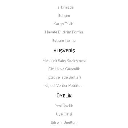
Görüş ve önerileriniz için teşekkür ederiz.
Hakkımızda
Yorum Yaz
İletişim
Ürün resmi kalitesiz, bozuk veya görüntülenemiyor.
Kargo Takibi
Ürün açıklamasında eksik bilgiler bulunuyor.
Havale Bildirim Formu
Ürün bilgilerinde hatalar bulunuyor.
İletişim Formu
Ürün fiyatı diğer sitelerden daha pahalı.
Bu ürüne benzer farklı alternatifler olmalı.
ALIŞVERİŞ
Mesafeli Satış Sözleşmesi
Gizlilik ve Güvenlik
İptal ve İade Şartları
Kişisel Veriler Politikası
Gönder
ÜYELİK
Yeni Üyelik
Üye Girişi
Şifremi Unuttum