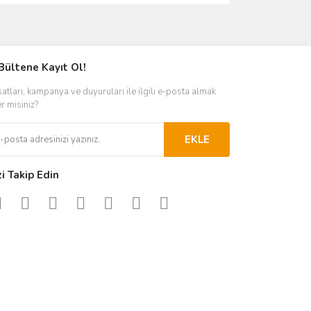
ımıza iletebilirsiniz.
Bültene Kayıt Ol!
satları, kampanya ve duyuruları ile ilgili e-posta almak
er misiniz?
EKLE
zi Takip Edin