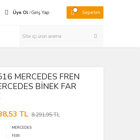
Üye Ol
Giriş Yap
Sepetim
/
7516 MERCEDES FREN
ERCEDES BİNEK FAR
E
38,53 TL
8.291,95 TL
MERCEDES
FEBI