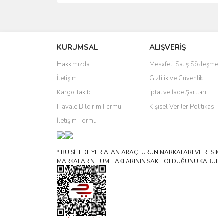
Bu ürünün fiyat bilgisi, resim, ürün açıklamalarında 
Görüş ve önerileriniz için teşekkür ederiz.
KURUMSAL
ALIŞVERİŞ
Ürün resmi kalitesiz, bozuk veya görüntülenemiyo
Ürün açıklamasında eksik bilgiler bulunuyor.
Hakkımızda
Mesafeli Satış Sözleşme
Ürün bilgilerinde hatalar bulunuyor.
İletişim
Gizlilik ve Güvenlik
Ürün fiyatı diğer sitelerden daha pahalı.
Kargo Takibi
İptal ve İade Şartları
Bu ürüne benzer farklı alternatifler olmalı.
Havale Bildirim Formu
Kişisel Veriler Politikası
İletişim Formu
* BU SİTEDE YER ALAN ARAÇ, ÜRÜN MARKALARI VE RESİML
MARKALARIN TÜM HAKLARININ SAKLI OLDUĞUNU KABUL