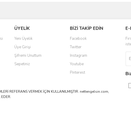
ve diğer konularda yetersiz gördüğünüz noktaları öneri formunu kullanarak taraf
Bu ürüne ilk yorumu siz yapın!
ÜYELİK
BİZİ TAKİP EDİN
E-
r.
Yorum Yaz
si
Yeni Üyelik
Facebook
Fır
ist
Üye Girişi
Twitter
Şifremi Unuttum
Instagram
Sepetiniz
Youtube
Pinterest
Bi
ERİ REFERANS VERMEK İÇİN KULLANILMIŞTIR. nettengelsin.com,
 EDER.
Gönder