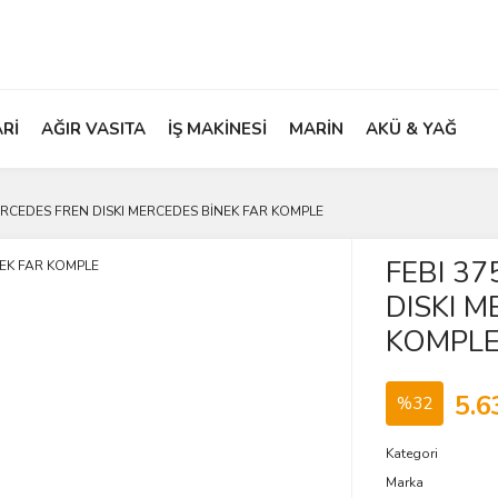
ARİ
AĞIR VASITA
İŞ MAKİNESİ
MARİN
AKÜ & YAĞ
ERCEDES FREN DISKI MERCEDES BİNEK FAR KOMPLE
FEBI 3
DISKI M
KOMPL
5.6
%32
Kategori
Marka