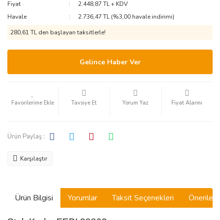
Fiyat
2.448,87 TL + KDV
Havale
2.736,47 TL (%3,00 havale indirimi)
280,61 TL den başlayan taksitlerle!
Gelince Haber Ver
Tavsiye Et
Yorum Yaz
Fiyat Alarmı
Ürün Paylaş :
Karşılaştır
Ürün Bilgisi
Yorumlar
Taksit Seçenekleri
Önerilerin