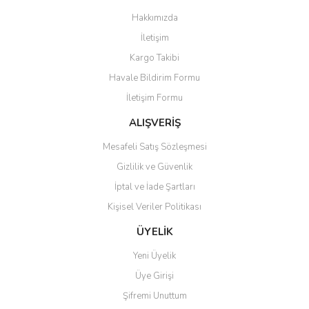
Görüş ve önerileriniz için teşekkür ederiz.
Hakkımızda
Yorum Yaz
İletişim
Ürün resmi kalitesiz, bozuk veya görüntülenemiyor.
Kargo Takibi
Ürün açıklamasında eksik bilgiler bulunuyor.
Havale Bildirim Formu
Ürün bilgilerinde hatalar bulunuyor.
İletişim Formu
Ürün fiyatı diğer sitelerden daha pahalı.
Bu ürüne benzer farklı alternatifler olmalı.
ALIŞVERİŞ
Mesafeli Satış Sözleşmesi
Gizlilik ve Güvenlik
İptal ve İade Şartları
Kişisel Veriler Politikası
Gönder
ÜYELİK
Yeni Üyelik
Üye Girişi
Şifremi Unuttum