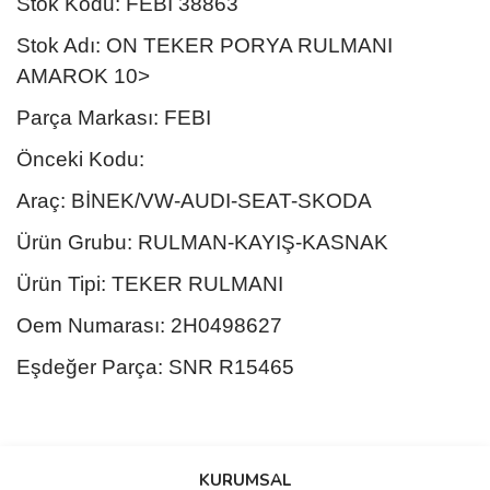
Stok Kodu: FEBI 38863
Stok Adı: ON TEKER PORYA RULMANI
AMAROK 10>
Parça Markası: FEBI
Önceki Kodu:
Araç: BİNEK/VW-AUDI-SEAT-SKODA
Ürün Grubu: RULMAN-KAYIŞ-KASNAK
Ürün Tipi: TEKER RULMANI
Oem Numarası: 2H0498627
Eşdeğer Parça: SNR R15465
Bu ürünün fiyat bilgisi, resim, ürün açıklamalarında ve diğer
konularda yetersiz gördüğünüz noktaları öneri formunu kullanarak
Bu ürüne ilk yorumu siz yapın!
KURUMSAL
tarafımıza iletebilirsiniz.