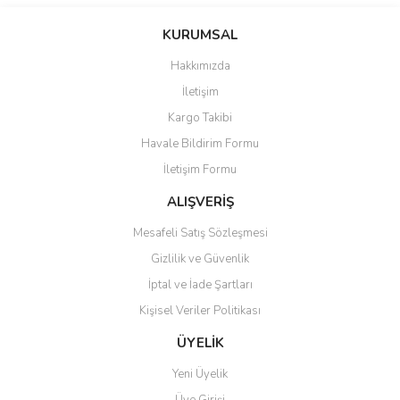
Bu ürünün fiyat bilgisi, resim, ürün açıklamalarında ve diğer
konularda yetersiz gördüğünüz noktaları öneri formunu kullanarak
Bu ürüne ilk yorumu siz yapın!
KURUMSAL
tarafımıza iletebilirsiniz.
Görüş ve önerileriniz için teşekkür ederiz.
Hakkımızda
Yorum Yaz
İletişim
Ürün resmi kalitesiz, bozuk veya görüntülenemiyor.
Kargo Takibi
Ürün açıklamasında eksik bilgiler bulunuyor.
Havale Bildirim Formu
Ürün bilgilerinde hatalar bulunuyor.
İletişim Formu
Ürün fiyatı diğer sitelerden daha pahalı.
Bu ürüne benzer farklı alternatifler olmalı.
ALIŞVERİŞ
Mesafeli Satış Sözleşmesi
Gizlilik ve Güvenlik
İptal ve İade Şartları
Kişisel Veriler Politikası
Gönder
ÜYELİK
Yeni Üyelik