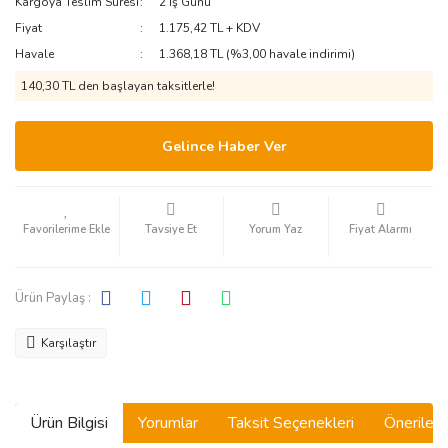
Kargoya Teslim Süresi
2 İş Günü
Fiyat
1.175,42 TL + KDV
Havale
1.368,18 TL (%3,00 havale indirimi)
140,30 TL den başlayan taksitlerle!
Gelince Haber Ver
Tavsiye Et
Yorum Yaz
Fiyat Alarmı
Ürün Paylaş :
Karşılaştır
Ürün Bilgisi
Yorumlar
Taksit Seçenekleri
Önerilerin