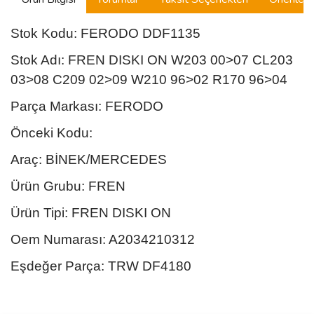
Stok Kodu: FERODO DDF1135
Stok Adı: FREN DISKI ON W203 00>07 CL203
03>08 C209 02>09 W210 96>02 R170 96>04
Parça Markası: FERODO
Önceki Kodu:
Araç: BİNEK/MERCEDES
Ürün Grubu: FREN
Ürün Tipi: FREN DISKI ON
Oem Numarası: A2034210312
Eşdeğer Parça: TRW DF4180
Bu ürünün fiyat bilgisi, resim, ürün açıklamalarında ve diğer