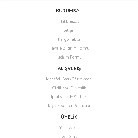
konularda yetersiz gördüğünüz noktaları öneri formunu kullanarak
Bu ürüne ilk yorumu siz yapın!
KURUMSAL
tarafımıza iletebilirsiniz.
Görüş ve önerileriniz için teşekkür ederiz.
Hakkımızda
Yorum Yaz
İletişim
Ürün resmi kalitesiz, bozuk veya görüntülenemiyor.
Kargo Takibi
Ürün açıklamasında eksik bilgiler bulunuyor.
Havale Bildirim Formu
Ürün bilgilerinde hatalar bulunuyor.
İletişim Formu
Ürün fiyatı diğer sitelerden daha pahalı.
Bu ürüne benzer farklı alternatifler olmalı.
ALIŞVERİŞ
Mesafeli Satış Sözleşmesi
Gizlilik ve Güvenlik
İptal ve İade Şartları
Kişisel Veriler Politikası
Gönder
ÜYELİK
Yeni Üyelik
Üye Girişi