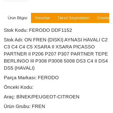
Ürün Bilgisi
Yorumlar
Taksit Seçenekleri
Önerilerin
Stok Kodu: FERODO DDF1152
Stok Adı: ON FREN (DISKI) AYNASI HAVALI C2
C3 C4 C4 C5 XSARA II XSARA PICASSO
PARTNER II P206 P207 P307 PARTNER TEPE
BERLINGO III P308 P3008 5008 DS3 C4 II DS4
DS5 (HAVALI)
Parça Markası: FERODO
Önceki Kodu:
Araç: BİNEK/PEUGEOT-CITROEN
Ürün Grubu: FREN