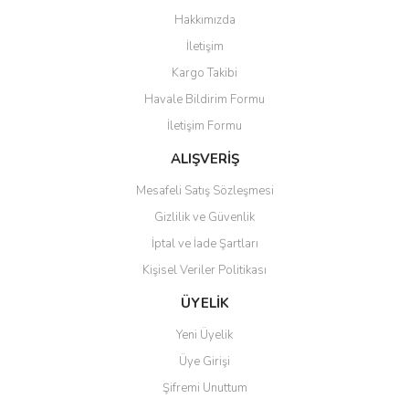
Görüş ve önerileriniz için teşekkür ederiz.
Hakkımızda
Yorum Yaz
İletişim
Ürün resmi kalitesiz, bozuk veya görüntülenemiyor.
Kargo Takibi
Ürün açıklamasında eksik bilgiler bulunuyor.
Havale Bildirim Formu
Ürün bilgilerinde hatalar bulunuyor.
İletişim Formu
Ürün fiyatı diğer sitelerden daha pahalı.
Bu ürüne benzer farklı alternatifler olmalı.
ALIŞVERİŞ
Mesafeli Satış Sözleşmesi
Gizlilik ve Güvenlik
İptal ve İade Şartları
Kişisel Veriler Politikası
Gönder
ÜYELİK
Yeni Üyelik
Üye Girişi
Şifremi Unuttum