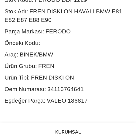
Stok Adı: FREN DISKI ON HAVALI BMW E81
E82 E87 E88 E90
Parça Markası: FERODO
Önceki Kodu:
Araç: BİNEK/BMW
Ürün Grubu: FREN
Ürün Tipi: FREN DISKI ON
Oem Numarası: 34116764641
Eşdeğer Parça: VALEO 186817
Bu ürünün fiyat bilgisi, resim, ürün açıklamalarında ve diğer
konularda yetersiz gördüğünüz noktaları öneri formunu kullanarak
Bu ürüne ilk yorumu siz yapın!
KURUMSAL
tarafımıza iletebilirsiniz.