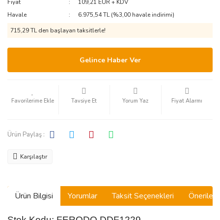
Fiyat
109,21 EUR + KDV
Havale
6.975,54 TL (%3,00 havale indirimi)
715,29 TL den başlayan taksitlerle!
Gelince Haber Ver
Tavsiye Et
Yorum Yaz
Fiyat Alarmı
Ürün Paylaş :
Karşılaştır
Ürün Bilgisi
Yorumlar
Taksit Seçenekleri
Önerilerin
Stok Kodu: FERODO DDF1229