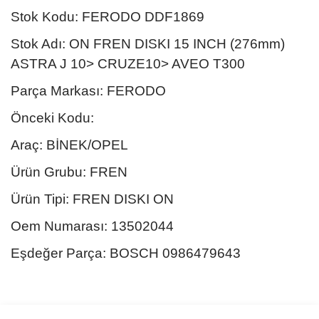
Stok Kodu: FERODO DDF1869
Stok Adı: ON FREN DISKI 15 INCH (276mm)
ASTRA J 10> CRUZE10> AVEO T300
Parça Markası: FERODO
Önceki Kodu:
Araç: BİNEK/OPEL
Ürün Grubu: FREN
Ürün Tipi: FREN DISKI ON
Oem Numarası: 13502044
Eşdeğer Parça: BOSCH 0986479643
Bu ürünün fiyat bilgisi, resim, ürün açıklamalarında ve diğer
konularda yetersiz gördüğünüz noktaları öneri formunu kullanarak