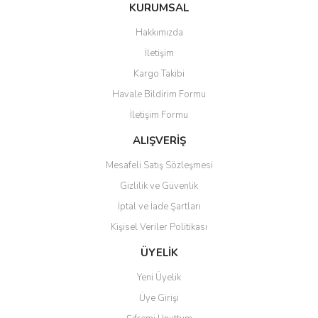
Bu ürüne ilk yorumu siz yapın!
KURUMSAL
tarafımıza iletebilirsiniz.
Görüş ve önerileriniz için teşekkür ederiz.
Hakkımızda
Yorum Yaz
İletişim
Ürün resmi kalitesiz, bozuk veya görüntülenemiyor.
Kargo Takibi
Ürün açıklamasında eksik bilgiler bulunuyor.
Havale Bildirim Formu
Ürün bilgilerinde hatalar bulunuyor.
İletişim Formu
Ürün fiyatı diğer sitelerden daha pahalı.
Bu ürüne benzer farklı alternatifler olmalı.
ALIŞVERİŞ
Mesafeli Satış Sözleşmesi
Gizlilik ve Güvenlik
İptal ve İade Şartları
Kişisel Veriler Politikası
Gönder
ÜYELİK
Yeni Üyelik
Üye Girişi