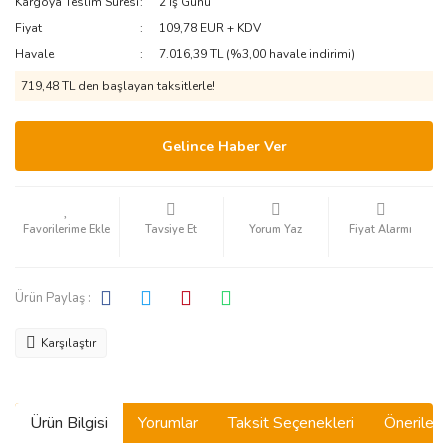
Kargoya Teslim Süresi
2 İş Günü
Fiyat
109,78 EUR + KDV
Havale
7.016,39 TL (%3,00 havale indirimi)
719,48 TL den başlayan taksitlerle!
Gelince Haber Ver
Tavsiye Et
Yorum Yaz
Fiyat Alarmı
Ürün Paylaş :
Karşılaştır
Ürün Bilgisi
Yorumlar
Taksit Seçenekleri
Önerilerin