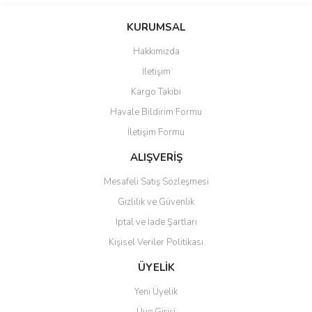
Bu ürünün fiyat bilgisi, resim, ürün açıklamalarında ve diğer
konularda yetersiz gördüğünüz noktaları öneri formunu kullanarak
Bu ürüne ilk yorumu siz yapın!
KURUMSAL
tarafımıza iletebilirsiniz.
Görüş ve önerileriniz için teşekkür ederiz.
Hakkımızda
Yorum Yaz
İletişim
Ürün resmi kalitesiz, bozuk veya görüntülenemiyor.
Kargo Takibi
Ürün açıklamasında eksik bilgiler bulunuyor.
Havale Bildirim Formu
Ürün bilgilerinde hatalar bulunuyor.
İletişim Formu
Ürün fiyatı diğer sitelerden daha pahalı.
Bu ürüne benzer farklı alternatifler olmalı.
ALIŞVERİŞ
Mesafeli Satış Sözleşmesi
Gizlilik ve Güvenlik
İptal ve İade Şartları
Kişisel Veriler Politikası
Gönder
ÜYELİK
Yeni Üyelik