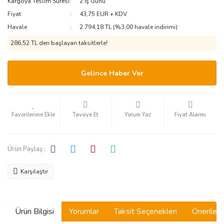
Kargoya Teslim Süresi
2 İş Günü
Fiyat
43,75 EUR + KDV
Havale
2.794,18 TL (%3,00 havale indirimi)
286,52 TL den başlayan taksitlerle!
Gelince Haber Ver
Tavsiye Et
Yorum Yaz
Fiyat Alarmı
Ürün Paylaş :
Karşılaştır
Ürün Bilgisi
Yorumlar
Taksit Seçenekleri
Önerilerin