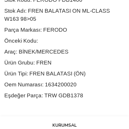
Stok Adı: FREN BALATASI ON ML-CLASS
W163 98>05
Parça Markası: FERODO
Önceki Kodu:
Araç: BİNEK/MERCEDES
Ürün Grubu: FREN
Ürün Tipi: FREN BALATASI (ÖN)
Oem Numarası: 1634200020
Eşdeğer Parça: TRW GDB1378
Bu ürünün fiyat bilgisi, resim, ürün açıklamalarında ve diğer
konularda yetersiz gördüğünüz noktaları öneri formunu kullanarak
Bu ürüne ilk yorumu siz yapın!
KURUMSAL
tarafımıza iletebilirsiniz.