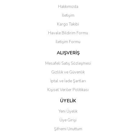
Görüş ve önerileriniz için teşekkür ederiz.
Hakkımızda
Yorum Yaz
İletişim
Ürün resmi kalitesiz, bozuk veya görüntülenemiyor.
Kargo Takibi
Ürün açıklamasında eksik bilgiler bulunuyor.
Havale Bildirim Formu
Ürün bilgilerinde hatalar bulunuyor.
İletişim Formu
Ürün fiyatı diğer sitelerden daha pahalı.
Bu ürüne benzer farklı alternatifler olmalı.
ALIŞVERİŞ
Mesafeli Satış Sözleşmesi
Gizlilik ve Güvenlik
İptal ve İade Şartları
Kişisel Veriler Politikası
Gönder
ÜYELİK
Yeni Üyelik
Üye Girişi
Şifremi Unuttum