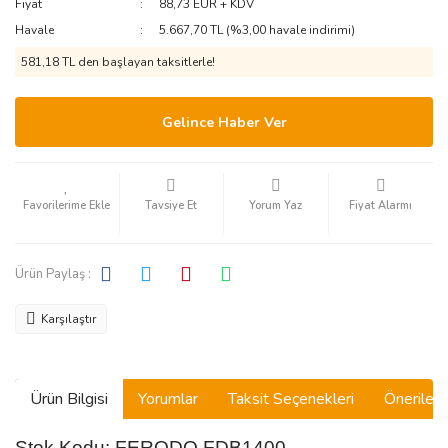
Fiyat
88,73 EUR + KDV
Havale
5.667,70 TL (%3,00 havale indirimi)
581,18 TL den başlayan taksitlerle!
Gelince Haber Ver
Tavsiye Et
Yorum Yaz
Fiyat Alarmı
Ürün Paylaş :
Karşılaştır
Ürün Bilgisi
Yorumlar
Taksit Seçenekleri
Önerilerin
Stok Kodu: FERODO FDB1400