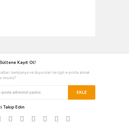
ımıza iletebilirsiniz.
Bültene Kayıt Ol!
satları, kampanya ve duyuruları ile ilgili e-posta almak
er misiniz?
EKLE
zi Takip Edin