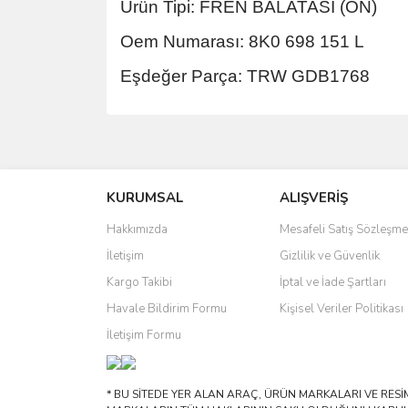
Ürün Tipi: FREN BALATASI (ÖN)
Oem Numarası: 8K0 698 151 L
Eşdeğer Parça: TRW GDB1768
Bu ürünün fiyat bilgisi, resim, ürün açıklamalarında 
Görüş ve önerileriniz için teşekkür ederiz.
KURUMSAL
ALIŞVERİŞ
Ürün resmi kalitesiz, bozuk veya görüntülenemiyo
Ürün açıklamasında eksik bilgiler bulunuyor.
Hakkımızda
Mesafeli Satış Sözleşme
Ürün bilgilerinde hatalar bulunuyor.
İletişim
Gizlilik ve Güvenlik
Ürün fiyatı diğer sitelerden daha pahalı.
Kargo Takibi
İptal ve İade Şartları
Bu ürüne benzer farklı alternatifler olmalı.
Havale Bildirim Formu
Kişisel Veriler Politikası
İletişim Formu
* BU SİTEDE YER ALAN ARAÇ, ÜRÜN MARKALARI VE RESİML