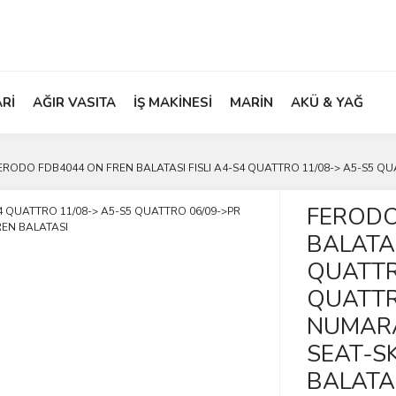
ARİ
AĞIR VASITA
İŞ MAKİNESİ
MARİN
AKÜ & YAĞ
ERODO FDB4044 ON FREN BALATASI FISLI A4-S4 QUATTRO 11/08-> A5-S5 QU
FERODO
BALATAS
QUATTR
QUATTR
NUMARA
SEAT-S
BALATA