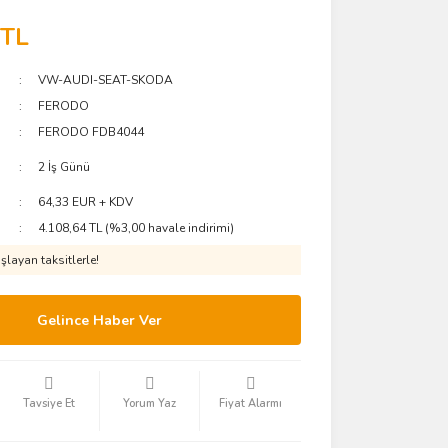
 TL
VW-AUDI-SEAT-SKODA
FERODO
FERODO FDB4044
2 İş Günü
64,33 EUR + KDV
4.108,64 TL (%3,00 havale indirimi)
layan taksitlerle!
Gelince Haber Ver
Tavsiye Et
Yorum Yaz
Fiyat Alarmı