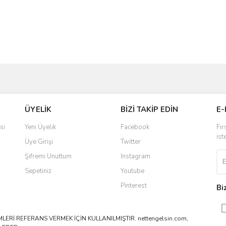
ve diğer konularda yetersiz gördüğünüz noktaları öneri formunu kullanarak taraf
Bu ürüne ilk yorumu siz yapın!
ÜYELİK
BİZİ TAKİP EDİN
E-
r.
Yorum Yaz
si
Yeni Üyelik
Facebook
Fır
ist
Üye Girişi
Twitter
Şifremi Unuttum
Instagram
Sepetiniz
Youtube
Pinterest
Bi
ERİ REFERANS VERMEK İÇİN KULLANILMIŞTIR. nettengelsin.com,