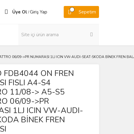
Üye Ol
Giriş Yap
Sepetim
/
ATTRO 06/09->PR NUMARASI 1LJ ICIN VW-AUDI-SEAT-SKODA BİNEK FREN BAL
 FDB4044 ON FREN
I FISLI A4-S4
O 11/08-> A5-S5
O 06/09->PR
SI 1LJ ICIN VW-AUDI-
KODA BİNEK FREN
SI