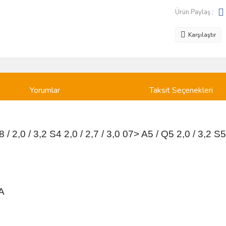
Ürün Paylaş :
Karşılaştır
Yorumlar
Taksit Seçenekleri
,0 / 3,2 S4 2,0 / 2,7 / 3,0 07> A5 / Q5 2,0 / 3,2 S5
A