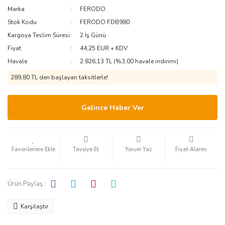
Marka
FERODO
PEUGEOT-
ISUZU
MITSUBISHI
CITROEN
Stok Kodu
FERODO FDB980
IVECO
NISSAN
Kargoya Teslim Süresi
2 İş Günü
RENAULT
Fiyat
44,25 EUR + KDV
JAGUAR
OTOKAR
SSANGYONG
Havale
2.826,13 TL (%3,00 havale indirimi)
JEEP
PERKINS
289,80 TL den başlayan taksitlerle!
SUZUKI
KIA
RENAULT
TATA
Gelince Haber Ver
LADA
SCANIA
TEMSA
SETRA
LANCIA
TOYOTA
Tavsiye Et
Yorum Yaz
Fiyat Alarmı
TEMSA
LAND ROVER
VOLVO
LEXUS
TRAKTÖR
VW
Ürün Paylaş :
VOLVO
LINCOLN
Karşılaştır
MAN