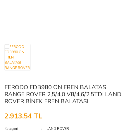
FORD
ISUZU
DODGE
IVECO
GENEL
FERRARI
FIAT
KARSAN
GÜLERYÜZ
KIA
HINO
FORD
LDV
GAZ
IKARUS
GEELY
MAZDA
iŞMAKİNASI
ISUZU
GENEL
MERCEDES
FERODO FDB980 ON FREN BALATASI
GMC
IVECO
MITSUBISHI
RANGE ROVER 2,5/4,0 V8/4,6/2,5TDI LAND
ROVER BİNEK FREN BALATASI
NISSAN
HONDA
KARSAN
2.913,54 TL
MAN
OPEL
HYUNDAI
INFINITI
OTOKAR
MERCEDES
Kategori
LAND ROVER