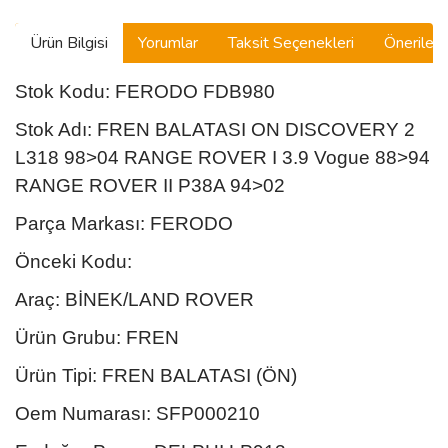
MASERATI
Ürün Bilgisi
Yorumlar
Taksit Seçenekleri
Önerilerin
MAZDA
Stok Kodu: FERODO FDB980
MG
Stok Adı: FREN BALATASI ON DISCOVERY 2
MINI
L318 98>04 RANGE ROVER I 3.9 Vogue 88>94
MITSUBISHI
RANGE ROVER II P38A 94>02
NISSAN
Parça Markası: FERODO
Önceki Kodu:
OPEL
Araç: BİNEK/LAND ROVER
PORSCHE
Ürün Grubu: FREN
PROTON
Ürün Tipi: FREN BALATASI (ÖN)
ROVER
Oem Numarası: SFP000210
SAAB