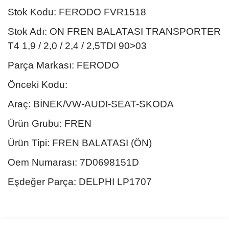
Stok Kodu: FERODO FVR1518
Stok Adı: ON FREN BALATASI TRANSPORTER
T4 1,9 / 2,0 / 2,4 / 2,5TDI 90>03
Parça Markası: FERODO
Önceki Kodu:
Araç: BİNEK/VW-AUDI-SEAT-SKODA
Ürün Grubu: FREN
Ürün Tipi: FREN BALATASI (ÖN)
Oem Numarası: 7D0698151D
Eşdeğer Parça: DELPHI LP1707
Bu ürünün fiyat bilgisi, resim, ürün açıklamalarında ve diğer
konularda yetersiz gördüğünüz noktaları öneri formunu kullanarak