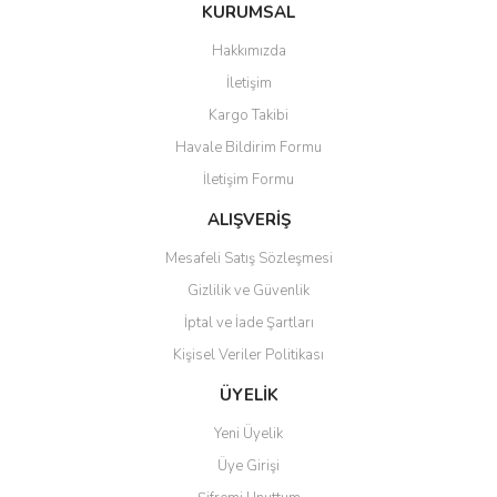
Bu ürüne ilk yorumu siz yapın!
KURUMSAL
tarafımıza iletebilirsiniz.
Görüş ve önerileriniz için teşekkür ederiz.
Hakkımızda
Yorum Yaz
İletişim
Ürün resmi kalitesiz, bozuk veya görüntülenemiyor.
Kargo Takibi
Ürün açıklamasında eksik bilgiler bulunuyor.
Havale Bildirim Formu
Ürün bilgilerinde hatalar bulunuyor.
İletişim Formu
Ürün fiyatı diğer sitelerden daha pahalı.
Bu ürüne benzer farklı alternatifler olmalı.
ALIŞVERİŞ
Mesafeli Satış Sözleşmesi
Gizlilik ve Güvenlik
İptal ve İade Şartları
Kişisel Veriler Politikası
Gönder
ÜYELİK
Yeni Üyelik
Üye Girişi