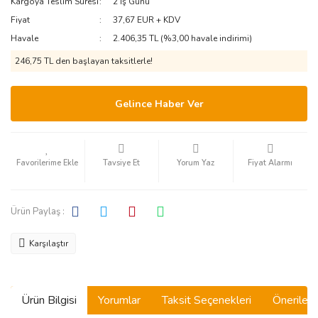
Kargoya Teslim Süresi
2 İş Günü
Fiyat
37,67 EUR + KDV
Havale
2.406,35 TL (%3,00 havale indirimi)
246,75 TL den başlayan taksitlerle!
Gelince Haber Ver
Tavsiye Et
Yorum Yaz
Fiyat Alarmı
Ürün Paylaş :
Karşılaştır
Ürün Bilgisi
Yorumlar
Taksit Seçenekleri
Önerilerin