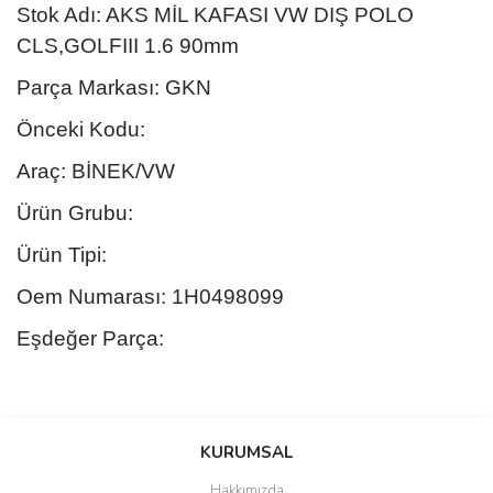
Stok Adı: AKS MİL KAFASI VW DIŞ POLO
CLS,GOLFIII 1.6 90mm
Parça Markası: GKN
Önceki Kodu:
Araç: BİNEK/VW
Ürün Grubu:
Ürün Tipi:
Oem Numarası: 1H0498099
Eşdeğer Parça:
Bu ürünün fiyat bilgisi, resim, ürün açıklamalarında ve diğer
konularda yetersiz gördüğünüz noktaları öneri formunu kullanarak
Bu ürüne ilk yorumu siz yapın!
KURUMSAL
tarafımıza iletebilirsiniz.
Görüş ve önerileriniz için teşekkür ederiz.
Hakkımızda