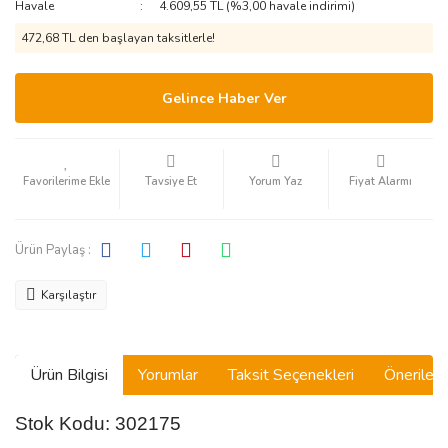
Havale
4.609,55 TL (%3,00 havale indirimi)
472,68 TL den başlayan taksitlerle!
Gelince Haber Ver
Tavsiye Et
Yorum Yaz
Fiyat Alarmı
Ürün Paylaş :
Karşılaştır
Ürün Bilgisi
Yorumlar
Taksit Seçenekleri
Önerilerin
Stok Kodu: 302175