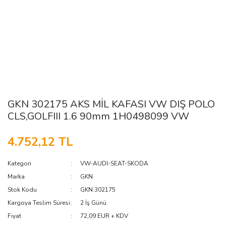
GKN 302175 AKS MİL KAFASI VW DIŞ POLO
CLS,GOLFIII 1.6 90mm 1H0498099 VW
4.752,12 TL
Kategori
VW-AUDI-SEAT-SKODA
Marka
GKN
Stok Kodu
GKN 302175
Kargoya Teslim Süresi
2 İş Günü
Fiyat
72,09 EUR + KDV