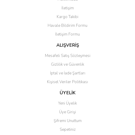
Yorum Yaz
İletişim
Ürün resmi kalitesiz, bozuk veya görüntülenemiyor.
Kargo Takibi
Ürün açıklamasında eksik bilgiler bulunuyor.
Havale Bildirim Formu
Ürün bilgilerinde hatalar bulunuyor.
İletişim Formu
Ürün fiyatı diğer sitelerden daha pahalı.
Bu ürüne benzer farklı alternatifler olmalı.
ALIŞVERİŞ
Mesafeli Satış Sözleşmesi
Gizlilik ve Güvenlik
İptal ve İade Şartları
Kişisel Veriler Politikası
Gönder
ÜYELİK
Yeni Üyelik
Üye Girişi
Şifremi Unuttum
Sepetiniz