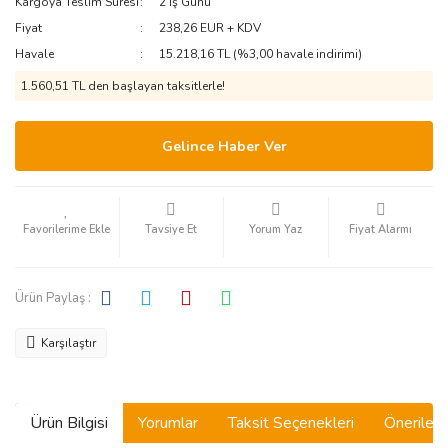
Kargoya Teslim Süresi
2 İş Günü
Fiyat
238,26 EUR + KDV
Havale
15.218,16 TL (%3,00 havale indirimi)
1.560,51 TL den başlayan taksitlerle!
Gelince Haber Ver
Tavsiye Et
Yorum Yaz
Fiyat Alarmı
Ürün Paylaş :
Karşılaştır
Ürün Bilgisi
Yorumlar
Taksit Seçenekleri
Önerilerin