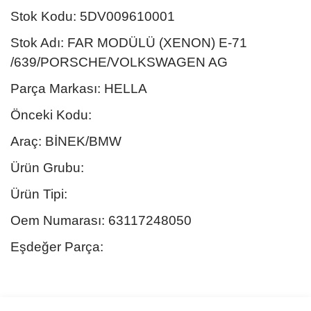
Stok Kodu: 5DV009610001
Stok Adı: FAR MODÜLÜ (XENON) E-71
/639/PORSCHE/VOLKSWAGEN AG
Parça Markası: HELLA
Önceki Kodu:
Araç: BİNEK/BMW
Ürün Grubu:
Ürün Tipi:
Oem Numarası: 63117248050
Eşdeğer Parça:
Bu ürünün fiyat bilgisi, resim, ürün açıklamalarında ve diğer
konularda yetersiz gördüğünüz noktaları öneri formunu kullanarak