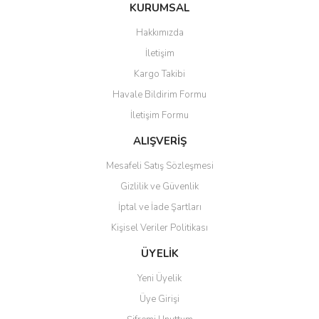
Bu ürüne ilk yorumu siz yapın!
KURUMSAL
tarafımıza iletebilirsiniz.
Görüş ve önerileriniz için teşekkür ederiz.
Hakkımızda
Yorum Yaz
İletişim
Ürün resmi kalitesiz, bozuk veya görüntülenemiyor.
Kargo Takibi
Ürün açıklamasında eksik bilgiler bulunuyor.
Havale Bildirim Formu
Ürün bilgilerinde hatalar bulunuyor.
İletişim Formu
Ürün fiyatı diğer sitelerden daha pahalı.
Bu ürüne benzer farklı alternatifler olmalı.
ALIŞVERİŞ
Mesafeli Satış Sözleşmesi
Gizlilik ve Güvenlik
İptal ve İade Şartları
Kişisel Veriler Politikası
Gönder
ÜYELİK
Yeni Üyelik
Üye Girişi